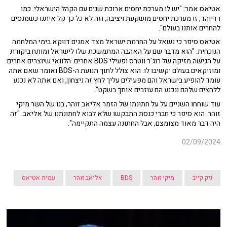
אטיאס אמר: "יש לו מערכת יחסים ארוכת שנים עם הקהל הישראלי. כמו
רדיוהד, זו מערכת יחסים מושקעת ויציבה, וזה לא כל כך קל איתנו כשמנסים
להחרים אותנו בעולם".
אטיאס סיפר כי נשאל על החרמת ישראל מצד אמנים דווקא בימי המלחמה
הנוכחית: "הוא מדבר שם על האהבה המתמשכת שלו לישראל ומותח ביקורת
על הגישה מזיקה של רוג'ר ווטרס ופעילי BDS אחרים. הלוואי שיוצרים אחרים
ומוזיקאים בעולם יקשיבו לו. הוא צולל לתוך תנועת ה-BDS ואומר שאם אתה
עומד להופיע בישראל והם מפעילים עליך לחץ זה ניצחון, ואם אתה לא נכנע
ללחצים שלהם ונכנע הם עוזבים אותך בשקט".
עוד שוחחו השניים על על חתונתו של הזמר אליאב זוהר, בנו של השר מיקי
זוהר. הוא סיפר כי חברי כנסת התבקשו שלא לבוא לחתונתנו של אליאב. "זה
היה דבר מאוד מצומצם, אבל החתונה עצמה התקיימה".
02/09/2024
ניק קייב
מיקי זוהר
BDS
אליאב זוהר
עמית אטיאס