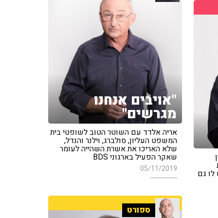
"אויבים אנחנו
מגרשים"
אריה אלדד עם השוטר הטוב לשופטי בית
המשפט העליון, סולברג, וילנר והנדל,
שלא האריכו את אשרת השהייה לעומר
שאקר הפעיל בארגוני BDS
05/11/2019
לו גם
ספורט