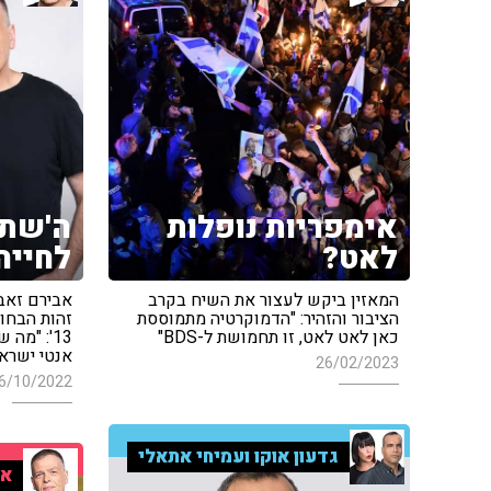
אימפריות נופלות
ה'שתו
לאט?
לחייה
המאזין ביקש לעצור את השיח בקרב
אבירם זאבי
הציבור והזהיר: "הדמוקרטיה מתמוססת
זהות הבחור
כאן לאט לאט, זו תחמושת ל-BDS"
13': "מ
אנטי ישראל
26/02/2023
6/10/2022
גדעון אוקו ועמיחי אתאלי
אר