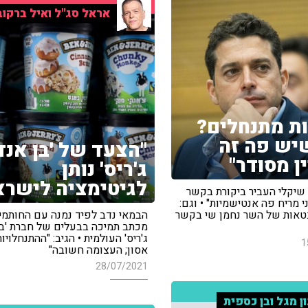
אראל סג"ל ואיל ברקוב
ת מתנחלים?
יש פה זה
"הצעד של 'בן אנד
ן מסודר"
ג'ריס' נותן
לגיטימציה לישרא
 שיקלי העביר ביקורת בקשר
ני מריח פה אנטישמיות" • וגם:
טאות של השר נחמן שי בקשר
הבמאי נדב לפיד נמנה עם החותמי
מכתב תמיכה בבעלים של חברת 'בן
ג'ריס' העולמית • הגיב: "ההתנחלויות
1
אסון; העצומה חשובה"
28/07/2021
ון מגל ובן כספית