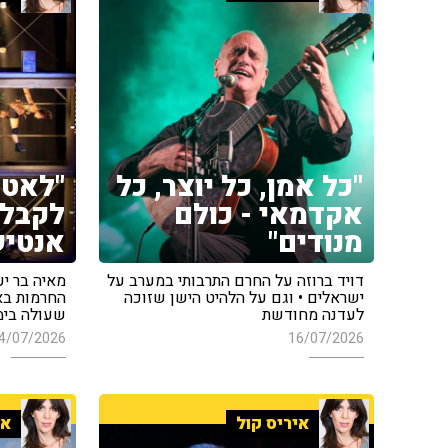
"כל אמן, כל יוצר, כל
"לאט 
אקדמאי - כולם
לקבל 
מנודים"
אנטיש
דויד ברוזה על החרם התרבותי במערב על
מאיה בר יע
ישראלים • וגם על הלהיט הישן שזוכה
החרמות בא
לעדנה מחודשת
שעולה בימ
4/07/2026
16/07/2026
איריס קול
אי