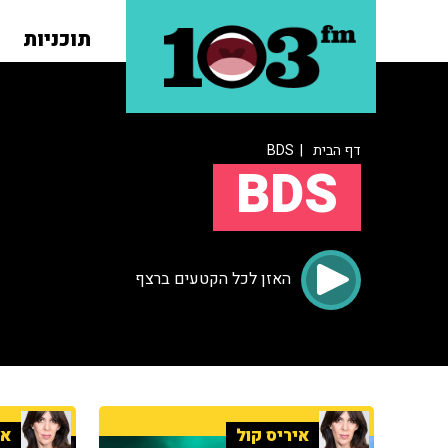
תוכניות
דף הבית
| BDS
BDS
האזן לכל הקטעים ברצף
איריס קול
אי