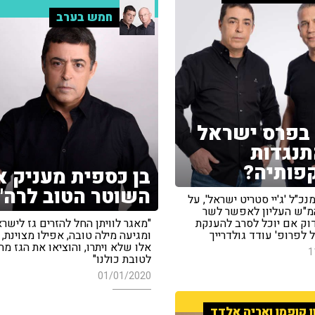
חמש בערב
 בפרס ישראל
תנגדות
פותיה?
בן כספית מעניק א
השוטר הטוב לרה"
נכ"ל 'ג'יי סטריט ישראל', על
מ"ש העליון לאפשר לשר
דוק אם יוכל לסרב להענקת
"מאגר לוויתן החל להזרים גז לישרא
לפרופ' עודד גולדרייך
ומגיעה מילה טובה, אפילו מצוינת, 
אלו שלא ויתרו, והוציאו את הגז מ
1
לטובת כולנו"
01/01/2020
ן קופמן ואריה אלדד