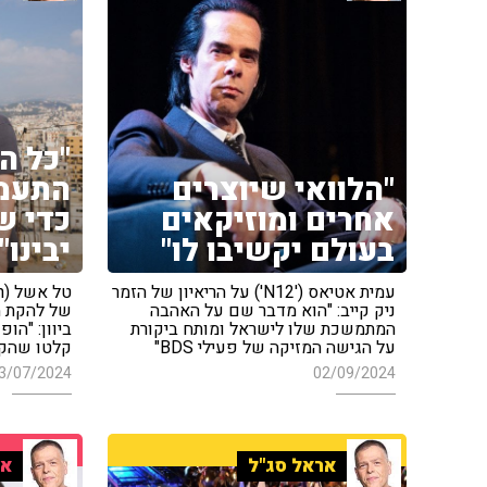
"כל ה
"הלוואי שיוצרים
התעמו
אחרים ומוזיקאים
כדי ש
בעולם יקשיבו לו"
יבינו"
עמית אטיאס ('N12') על הריאיון של הזמר
ניק קייב: "הוא מדבר שם על האהבה
של להקת מ
המתמשכת שלו לישראל ומותח ביקורת
ביוון: "הו
על הגישה המזיקה של פעילי BDS"
קלטו שהקה
3/07/2024
02/09/2024
אראל סג"ל
אר