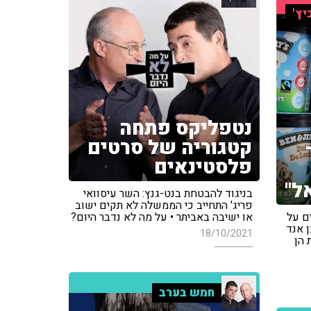
יץ'
נטפליקס פתחה
קטגוריה של סרטים
פלסטינאים
ל"
בניגוד להבטחת בנט-גנץ: השר עיסוואי
פריג' התחייב כי הממשלה לא תקים ישוב
ם על
או ישיבה באביתר • על מה לא נדבר היום?
 אנד
18/10/2021
 הן
חמש בערב