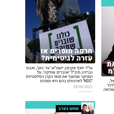
חרפה מוסרים או
עזרה לגיטימית?
ת
עו"ד יוסף אקרמן, יועמ"ש 'עד כאן', ואבנר
מ
גבריהו, מנכ"ל 'שוברים שתיקה', על
המחקר שחשף את תנאי הקרן הפלסטינית
ל,
'NDC' לארגונים בהם היא תומכת
לכל
29/06/2021
האדמה
חמש בערב