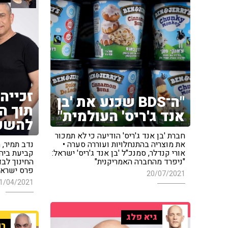
זכייה
"ה־BDS שכנע את 'בן
תוך ה
אנד ג'ריס' העולמית"
להשק
חברת 'בן אנד ג'ריס' הודיעה כי לא תמכור
את מוצריה בהתנחלויות ועוררה סערה •
נדב תמיר, מ
אורי קנדלר, סמנכ"ל 'בן אנד ג'ריס' ישראל:
קביעת ביה
"ניפרד מהחברה האמריקנית"
החינוך לב
פרס ישראל 
20/07/2021
1/04/2021
גיא פלג
רו