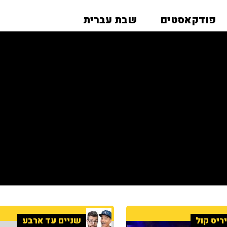
פודקאסטים
שבת עברית
ריס קול
שניים עד ארבע