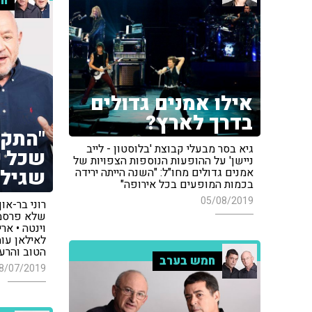
חמ
אילו אמנים גדולים
בדרך לארץ?
"התקש
גיא בסר מבעלי קבוצת 'בלוסטון - לייב
שכל י
ניישן' על ההופעות הנוספות הצפויות של
שגילה
אמנים גדולים מחו"ל: "השנה הייתה ירידה
בכמות המופעים בכל אירופה"
05/08/2019
רוני בר-א
שלא פרסמו
וינטה • א
לאילאן עו
הטוב והרע
חמש בערב
8/07/2019