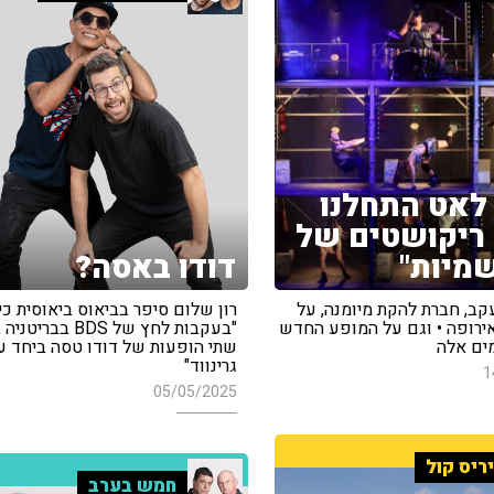
לאט התחלנו
ריקושטים של
מיות"
דודו באסה?
קב, חברת להקת מיומנה, על
רון שלום סיפר בביאוס ביאוסית כי
ירופה • וגם על המופע החדש
"בעקבות לחץ של BDS בבר
ים אלה
שתי הופעות של דודו טסה ביחד עם
גרינווד"
1
05/05/2025
ריס קול
חמש בערב