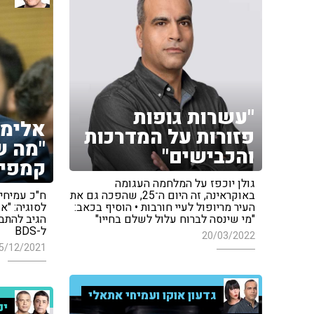
"עשרות גופות
אלימו
פזורות על המדרכות
"מה ש
והכבישים"
קמפיי
גולן יוכפז על המלחמה העגומה
באוקראינה, זה היום ה־25, שהפכה גם את
ח"כ עמיחי
העיר מריופול לעיי חורבות • הוסיף בכאב:
לסוגיה: "א
"מי שינסה לברוח עלול לשלם בחייו"
הגיב להתב
ל-BDS
20/03/2022
5/12/2021
גדעון אוקו ועמיחי אתאלי
ינ