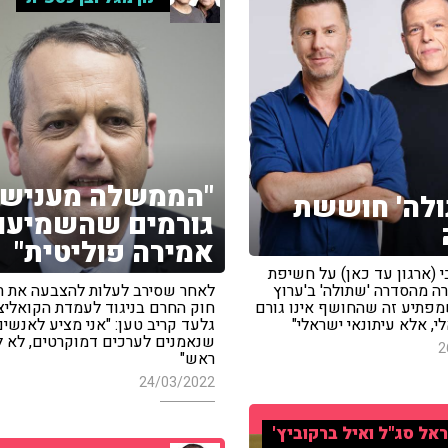
"הממשלה מעניש
לה' חוששת
גורמים שהשמיעו
אמירה פוליטית"
 (ארגון עד כאן) על חשיפת
ה מהסדרה 'שתולה' ב'ערוץ
לאחר שסירב לעלות להצבעה את ת
ה שמפתיע זה שהחושף אינו גורם
חוק החרם בניגוד לעמדת הקואליצי
י, אלא עיתונאי ישראלי"
גלעד קריב טען: "אני מציע לאנשי
שנאמנים לערכים דמוקרטים, לא 
2
ראש"
24/03/2022
אל סג"ל ואיל ברקוביץ'