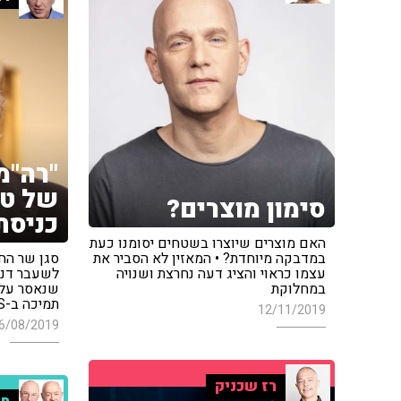
"רה"מ
של טר
סימון מוצרים?
כניסת
האם מוצרים שיוצרו בשטחים יסומנו כעת
במדבקה מיוחדת? • המאזין לא הסביר את
סגן שר הח
עצמו כראוי והציג דעה נחרצת ושנויה
לשעבר דני 
במחלוקת
שנאסר עלי
תמיכה ב-BDS
12/11/2019
6/08/2019
רז שכניק