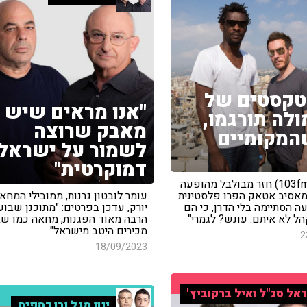
טקסטים של
"אנו מראים שיש
לה תורגמו,
מאבק שרוצה
המקומיים
לשמור על ישראל
דמוקרטית"
טל אשל (103fm) חזר מבולבל מהופעה
אסיב אטאק הפרו פלסטינית
עומר לובטון גרנות, ממובילי המחאה
פעה הסתיימה בלי הדרן, כי הם
יורק, עדכן בפרטים: "מתוכנן שבו
ל לא איתם. עונש? לגמרי"
הרבה מאוד הפגנות, מחאה כמו ש
מכירים היטב מישראל"
2
18/09/2023
אל סג"ל ואיל ברקוביץ'
ינון מגל ובן כספית