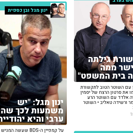
ש בערב
ינון מגל ובן כספית
ורת גילתה
שר ממה
 בית המשפט"
ון עם השוטר הטוב לתקשורת
 את סרטון הרצח של יסמין
ריה אלדד עם השוטר הרע
ינון מגל: "יש
מר ורשידה טאליב • השוטר
משמעות לכך שהו
1
ערבי והיא יהודייה
על קמפיין ה-BDS שעשה המג