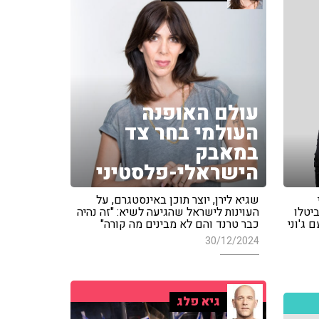
עולם האופנה
העולמי בחר צד
במאבק
הישראלי-פלסטיני
שגיא לירן, יוצר תוכן באינסטגרם, על
יטניה ביטלו
העוינות לישראל שהגיעה לשיא: "זה נהיה
 ג'וני
כבר טרנד והם לא מבינים מה קורה"
30/12/2024
גיא פלג