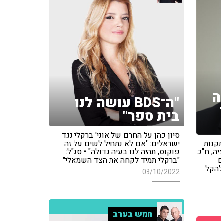
ה
"ה־BDS עושה לנו
בית ספר"
סיון כהן על החרם של אוני' ברקלי נגד
קנות
ישראלים: "אם לא נתחיל לשים על זה
ה, ח"כ
פוקוס, תהיה לנו בעיה גדולה" • סג"ל:
ם
"ברקלי תמיד לקחה את הצד השמאלי"
להקל
03/10/2022
חמש בערב