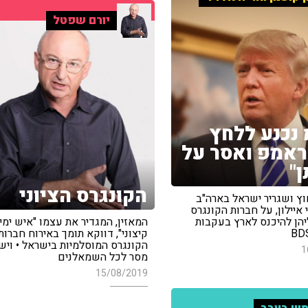
יורם שפטל
 נכנע ללחץ
אמפ ואסר על
ן"
הקונגרס הציוני
וץ ושגריר ישראל בארה"ב
איילון, על חברות הקונגרס
הן להיכנס לארץ בעקבות
המאזין, המגדיר את עצמו "איש ימין
קיצוני", דווקא תומך באירוח חברות
הקונגרס המוסלמיות בישראל • ויש 
1
מסר לכל השמאלנים
15/08/2019