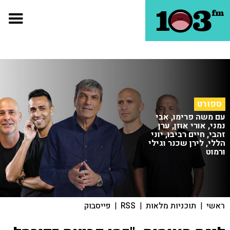
ספורט
עם משה פרימו, אבי
נמני, אורי אוזן, ערן
זהבי, חיים רביבו, יוני
הללי, לירן שכנר וגילי
ורמוט
ראשי
|
תוכניות מלאות
|
RSS
|
פייסבוק