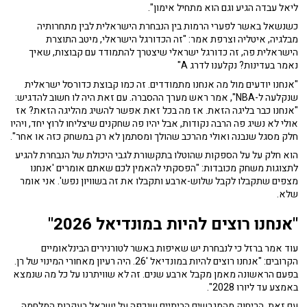
ליאל עבדה הגיע וגם הוא מתחיל אימון".
כשנשאל באשר לפערי הרמות בין הנבחרת הישראלית לבין מתחרותיה
מבלגיה, איטליה וצרפת אמר: "זה הכדורגל הישראלי, מיטב התוצרת
הישראלית פה, זה כדורגל ישראלי שיצטרך להתמודד עם קבוצות, שאיך
נאמר בעדינות? נקלענו לדרג A"
"אנחנו יודעים מול מה אנחנו מתמודדים. זה כמו קבוצת כדורסל ישראלית
שנקלעה ל-NBA", אמר ראש מערך ההסברה. עם זאת היה לו חשוב להדגיש:
"אנחנו כבר בליגה הזאת. אז מה בכל זאת אפשר להשיג מהליגה הזאת? אז
אולי לא נשיג פה הרבה נקודות, אבל יהיו פה שחקנים שיצליחו לרוץ יחד, ויהיו
חלק מסגל שנבנה ואולי מהרכב שהולך ומסתמן לא רק במשחק כזה או אחר".
הוא חלק על על הספקות שהוטלו בתקשורת לגבי היכולת של הנבחרת להגיע
לתצוגות משחק מכובדות: "הפסקתי להאמין לכם שאתם אומרים 'אנחנו
מצפים שתקבלו לקבל שלוש-ארבע ותקבלו את זה בשוויון נפש'. אני אומר
שלא.
"אנחנו רוצים להיות במונדיאל 2026"
עוד אמר ברזל כי לנבחרת יש שאיפות באשר לטורנירים הבינלאומיים
הקרובים: "אנחנו רוצים להיות במונדיאל '26. היה רעיון מאחורי המינוי של רן.
בפעם הראשונה מאמן מקבל ארבע שנים. זה לא שוויתרנו על כל מה שנמצא
באמצע עד ליורו 2028".
עם זאת, הריחוק מהמגרשים הביתיים שנכפה על ישראל בעקבות המלחמה