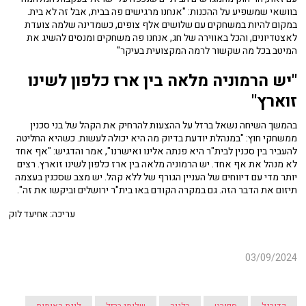
בוושאי שמשפיע על ההכנות: "אנחנו מרגישים פה בבית, אבל זה לא בית.
במקום להיות במשחקים עם שלושים אלף צופים, כשמדינה שלמה צועדת
לאצטדיונים, והכל באווירה של חג, אנחנו פה משחקים ומנסים להשיג את
המיטב בכל מה שקשור לרמה המקצועית בעיקר"
"יש הרמוניה מלאה בין ארז כלפון לשינו
זוארץ"
בהמשך השיחה נשאל ברזל על ההצעות להרחיק את הקהל של בני סכנין
ממשחקי חוץ: "במנהלת יודעת בדיוק מה היא יכולה לעשות. כשהיא החליטה
להעביר בין סכנין לבית"ר היא פנתה אלינו ואישרנו", אמר והדגיש: "אף אחד
לא מנהל את אף אחד. יש הרמוניה מלאה בין ארז כלפון לשינו זוארץ. רצים
יותר מדי עם דיווחים של העניין הגורף של ללא קהל. יש מצב שסכנין בעצמה
תיזום את הדבר הזה. גם במקרה הקודם באו בית"ר ירושלים וביקשו את זה".
עריכה: אחיעד לוק
03/09/2024
כדורגל
ספורט
בלגיה
שלומי ברזל
ליגת האומות