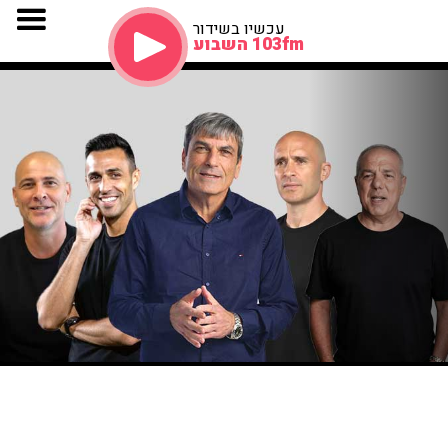
עכשיו בשידור
103fm השבוע