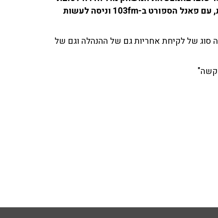
חתונה, שוחח ניר אלון, ראש חטיבת הספורט בהסתדרות, עם פאנל הספורט ב-103fm וניסה לעשות
 פה סוג של לקיחת אחריות גם של ההנהלה וגם של
 קשה"