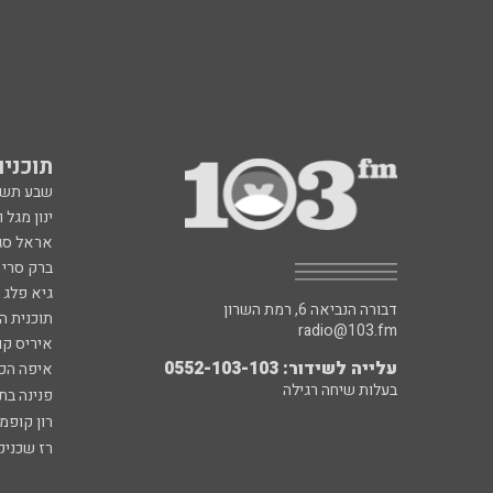
תוכניות fm
שבע תש
ינון מגל 
אראל סג"
ברק סרי 
גיא פלג
דבורה הנביאה 6, רמת השרון
תוכנית ה
radio@103.fm
איריס קו
עלייה לשידור: 0552-103-103
איפה הכ
בעלות שיחה רגילה
פנינה בת
רון קופמ
רז שכניק