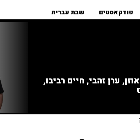
פודקאסטים
שבת עברית
זן, ערן זהבי, חיים רביבו,