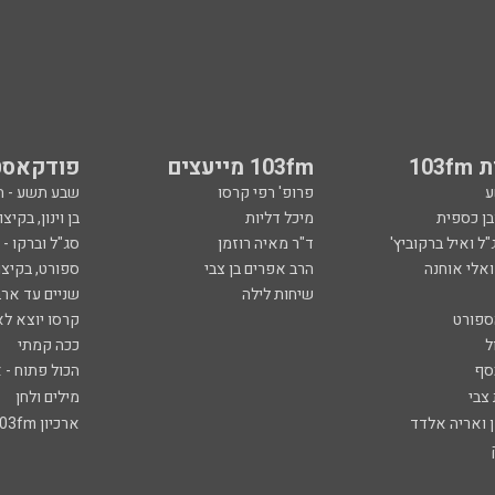
103
103fm מייעצים
פודקאסט
ע
פרופ' רפי קרסו
שבע תשע - 
ובן כספית
מיכל דליות
בן וינון, בקיצו
ל ואיל ברקוביץ'
ד"ר מאיה רוזמן
סג"ל וברקו -
ואלי אוחנה
הרב אפרים בן צבי
ספורט, בקיצו
שיחות לילה
שניים עד ארב
ספורט
קרסו יוצא לא
ל
ככה קמתי
סף
הכול פתוח - א
 צבי
מילים ולחן
ן ואריה אלדד
ארכיון 103fm