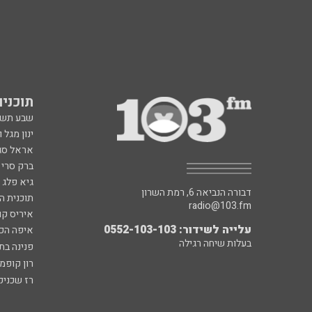
תוכניות fm
שבע תש
ינון מגל 
אראל סג"
ברק סרי 
גיא פלג
דבורה הנביאה 6, רמת השרון
תוכנית ה
radio@103.fm
איריס קו
עלייה לשידור: 0552-103-103
איפה הכ
בעלות שיחה רגילה
פנינה בת
רון קופמ
רז שכניק