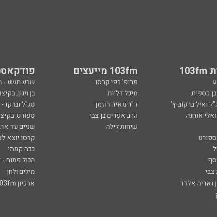
103
103fm מייעצים
פודקאסט
ע
פרופ' רפי קרסו
שבע תשע - 
ובן כספית
מיכל דליות
בן וינון, בקיצו
ל ואיל ברקוביץ'
ד"ר מאיה רוזמן
סג"ל וברקו -
ואלי אוחנה
הרב אפרים בן צבי
ספורט, בקיצו
שיחות לילה
שניים עד ארב
ספורט
קרסו יוצא לא
ל
ככה קמתי
סף
הכול פתוח - א
 צבי
מילים ולחן
ן ואריה אלדד
ארכיון 103fm