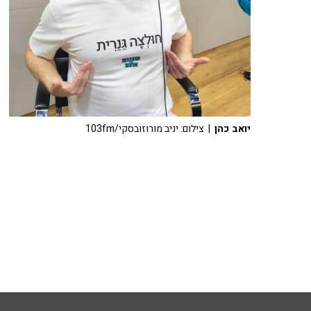
יואב כהן
| צילום: יניב מורוזובסקי/103fm