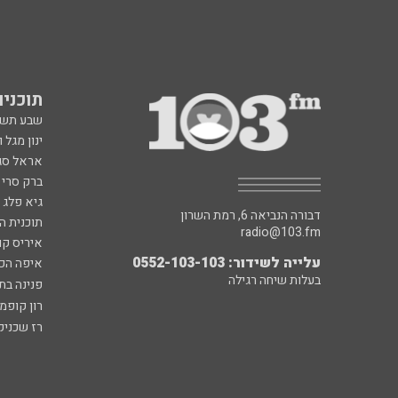
תוכניות fm
שבע תש
ינון מגל 
אראל סג"
ברק סרי 
גיא פלג
דבורה הנביאה 6, רמת השרון
תוכנית ה
radio@103.fm
איריס קו
עלייה לשידור: 0552-103-103
איפה הכ
בעלות שיחה רגילה
פנינה בת
רון קופמ
רז שכניק