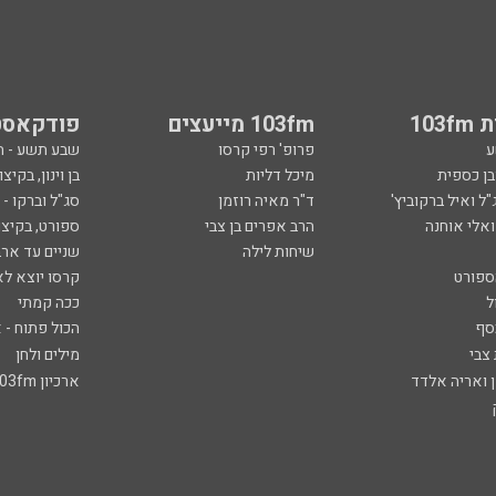
103
103fm מייעצים
פודקאסט
ע
פרופ' רפי קרסו
שבע תשע - 
ובן כספית
מיכל דליות
בן וינון, בקיצו
ל ואיל ברקוביץ'
ד"ר מאיה רוזמן
סג"ל וברקו -
ואלי אוחנה
הרב אפרים בן צבי
ספורט, בקיצו
שיחות לילה
שניים עד ארב
ספורט
קרסו יוצא לא
ל
ככה קמתי
סף
הכול פתוח - א
 צבי
מילים ולחן
ן ואריה אלדד
ארכיון 103fm