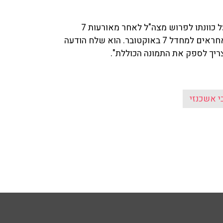
מפקד 8200 תא"ל יוסי שריאל הודיע היום (ה') לרמטכ"ל על כוונתו לפרוש מצה"ל לאחר מאורעות 7
באוקטובר. אבי אשכנזי ('מעריב') עדכן: "אחד האנשים שאחראים למחדל 7 באוקטובר. הוא שלח הודעה
יך לספק את התמונה הכוללת".
י אשכנזי