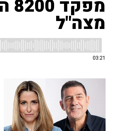
מפק
מצה"ל
03:21