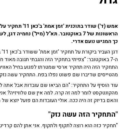
גדול"
אמש (ד') שודר בתוכנ
הראשונות של 7 באוקטובר. תא"ל (מיל') נחמיה
כך המגיש נועם אדרי.
דגן
ה-7 באוקטובר: "צפיתי בתחקיר הזה והגבתי תגובה מאוד ח
התחקיר הזה היה תחקיר ארסי שמטרתו לפגוע בחיל האוויר. 
מהטייסים שדיברו שם פשוט נפלו בפח. התחקיר עשה נזק א
עוד הוסיף על התחקיר: "הם הביאו שם עובדות אבל אתה ל
מהקונטקסט לומר למה זה קרה. למה אין שם טלוויזיה? אני 
והאם בדיוק זה היה ככה. אולי העובדות הם פועל יוצא של 
"התחקיר הזה עשה נזק"
"תחקיר כזה הוא רוצה לתקוף ולתקוף. אני אתן להם קרדי