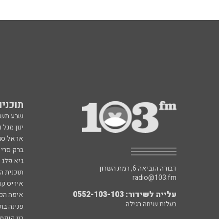
תוכניות fm
שבע תש
ינון מגל 
אראל סג"
ברק סרי 
גיא פלג
דבורה הנביאה 6, רמת השרון
תוכנית ה
radio@103.fm
איריס קו
עלייה לשידור: 0552-103-103
איפה הכ
בעלות שיחה רגילה
פנינה בת
רון קופמ