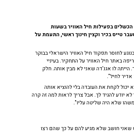
ית 'זמן אמת' ב'כאן 11' תחקיר על הכשלים בפעילות חיל האוויר בשעות
 דגן, לשעבר טייס בכיר וקצין חינוך ראשי, התעמת על
 העביר ביקורת על תחקיר 'זמן אמת' ששודר ב'כאן 11' בנוגע לחוסר תפקוד חיל האוויר הישראלי בבוקר
ריפה באתר חיל האוויר על התחקיר. בעיניי
הייתה לו אגנ'דה שאני לא מבין אותה. חלק
דיר לחיל".
א יכול לקחת את העובדה בלי להוציא אותה
לא יודע להגיד לך. אבל צריך לראות למה זה קרה
משהו שלא היה שליטה עליו".
ט שאני חושב שלא מגיע להם על כך שהם רצו