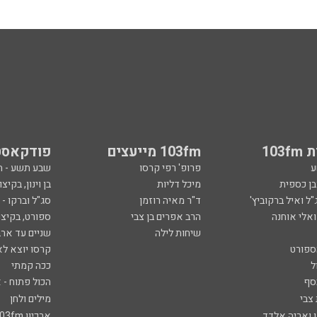
103
103fm מייעצים
פודקאסט
ע
פרופ' רפי קרסו
שבע תשע - 
ובן כספית
מיכל דליות
בן וינון, בקיצו
ל ואיל ברקוביץ'
ד"ר מאיה רוזמן
סג"ל וברקו -
ואלי אוחנה
הרב אפרים בן צבי
ספורט, בקיצו
שיחות לילה
שניים עד ארב
ספורט
קרסו יוצא לא
ל
ככה קמתי
סף
הכול פתוח - א
 צבי
מילים ולחן
ן ואריה אלדד
ארכיון 103fm