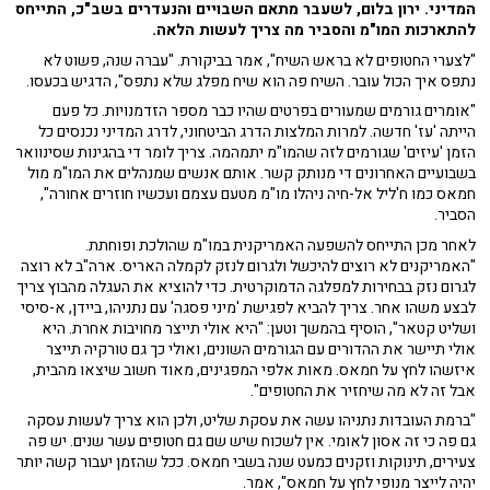
המדיני. ירון בלום, לשעבר מתאם השבויים והנעדרים בשב"כ, התייחס
להתארכות המו"מ והסביר מה צריך לעשות הלאה.
"לצערי החטופים לא בראש השיח", אמר בביקורת. "עברה שנה, פשוט לא
נתפס איך הכול עובר. השיח פה הוא שיח מפלג שלא נתפס", הדגיש בכעסו.
"אומרים גורמים שמעורים בפרטים שהיו כבר מספר הזדמנויות. כל פעם
הייתה 'עז' חדשה. למרות המלצות הדרג הביטחוני, לדרג המדיני נכנסים כל
הזמן 'עיזים' שגורמים לזה שהמו"מ יתמהמה. צריך לומר די בהגינות שסינוואר
בשבועיים האחרונים די מנותק קשר. אותם אנשים שמנהלים את המו"מ מול
חמאס כמו ח'ליל אל-חיה ניהלו מו"מ מטעם עצמם ועכשיו חוזרים אחורה",
הסביר.
לאחר מכן התייחס להשפעה האמריקנית במו"מ שהולכת ופוחתת.
"האמריקנים לא רוצים להיכשל ולגרום לנזק לקמלה האריס. ארה"ב לא רוצה
לגרום נזק בבחירות למפלגה הדמוקרטית. כדי להוציא את העגלה מהבוץ צריך
לבצע משהו אחר. צריך להביא לפגישת 'מיני פסגה' עם נתניהו, ביידן, א-סיסי
ושליט קטאר", הוסיף בהמשך וטען: "היא אולי תייצר מחויבות אחרת. היא
אולי תיישר את ההדורים עם הגורמים השונים, ואולי כך גם טורקיה תייצר
איזשהו לחץ על חמאס. מאות אלפי המפגינים, מאוד חשוב שיצאו מהבית,
אבל זה לא מה שיחזיר את החטופים".
"ברמת העובדות נתניהו עשה את עסקת שליט, ולכן הוא צריך לעשות עסקה
גם פה כי זה אסון לאומי. אין לשכוח שיש שם גם חטופים עשר שנים. יש פה
צעירים, תינוקות וזקנים כמעט שנה בשבי חמאס. ככל שהזמן יעבור קשה יותר
יהיה לייצר מנופי לחץ על חמאס", אמר.