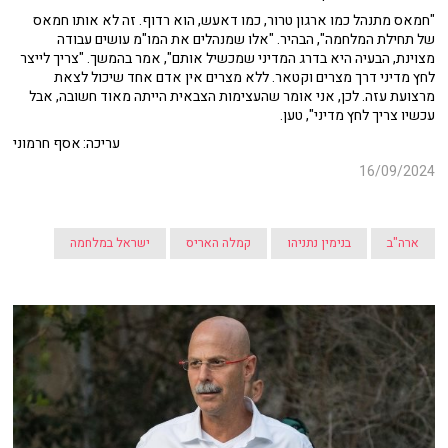
"חמאס מתנהל כמו ארגון טרור, כמו דאעש, הוא רדוף. זה לא אותו חמאס
של תחילת המלחמה", הבהיר. "אלו שמנהלים את המו"מ עושים עבודה
מצוינת, הבעיה היא בדרג המדיני שמכשיל אותם", אמר בהמשך. "צריך לייצר
לחץ מדיני דרך מצרים וקטאר. ללא מצרים אין אדם אחד שיכול לצאת
מרצועת עזה. לכן, אני אומר שהעצימות הצבאית הייתה מאוד חשובה, אבל
עכשיו צריך לחץ מדיני", טען.
עריכה: אסף חרמוני
16/09/2024
ארה"ב
בנימין נתניהו
קמלה האריס
ישראל במלחמה