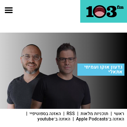
גדעון אוקו ועמיחי
אתאלי
ראשי
|
תוכניות מלאות
|
RSS
|
האזנה בספוטיפיי
|
האזנה ב־Apple Podcasts
|
האזנה ב־youtube