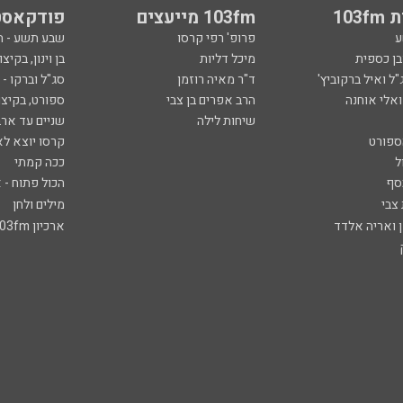
103
103fm מייעצים
פודקאסט
ע
פרופ' רפי קרסו
שבע תשע - 
ובן כספית
מיכל דליות
בן וינון, בקיצו
ל ואיל ברקוביץ'
ד"ר מאיה רוזמן
סג"ל וברקו -
ואלי אוחנה
הרב אפרים בן צבי
ספורט, בקיצו
שיחות לילה
שניים עד ארב
ספורט
קרסו יוצא לא
ל
ככה קמתי
סף
הכול פתוח - א
 צבי
מילים ולחן
ן ואריה אלדד
ארכיון 103fm