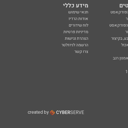
ים
מידע כללי
הפודקאסט
תנאי שימוש
ר
אודות הרדיו
 הפודקאסט
לוח שידורים
ר
מדיניות פרטיות
ע, בקיצור
הצהרת נגישות
כול
הרשמה לניוזלטר
צרו קשר
מנון רגב
created by
CYBER
SERVE