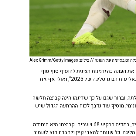
 העונה // צילום: Alex Grimm/Getty Images
ת העונה כהזדמנות רצינית להוסיף סוף סוף
לכרטיס הביקור שלו את המשפט: "זכה במדיה של באיירן באליפות הבונדסליגה של 2025", ואולי אף את
 כמובן על יכולתה, וברור שגם על כך שדינמו הינה קבוצה חלשה
נומי, מוסיף עוד נדבך לכוח ההרתעה הגדול שיש
בגיל 31 נמצא קיין בשיא כוחו. הוא מלך שערי נבחרת אנגליה, במדיה הבקיע 68 שערים. קבוצתו היא היחידה
גה. כל שנותר להארי קיין ולחבריו הוא לשמור