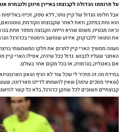
על תרומתו הגדולה לקבוצתו באיירן מינכן ולנבחרת אנג
אבל חלומו הגדול של קיין נותר, ללא ספק, זכייה באליפות ה
הוא נחת במינכן, וזאת לאחר שקבוצתו הקודמת, טוטנהאם, כ
נראה מבטיח, משום שהיא הייתה הקבוצה מספר אחת בגרמנ
את התואר ללברקוזן, אירוע שנחשב היסטורי בכדורגל הגרמנ
העונה ממשיך הארי קיין לתרום את חלקו המשמעותי בניצחונו
האתגר שעליו לכבוש. גדול ככל שיהיה, אפילו הארי קיין 
אם באנגליה, בגרמניה, או בכל מקום אחר בעולם.
במידת מה זה מזכיר לי שכל עוד לא הניף הגאון הארגנטינאי
קבוצתיים חשובים לכל שחקן כדורגל, בלא כל קשר להישגיו 