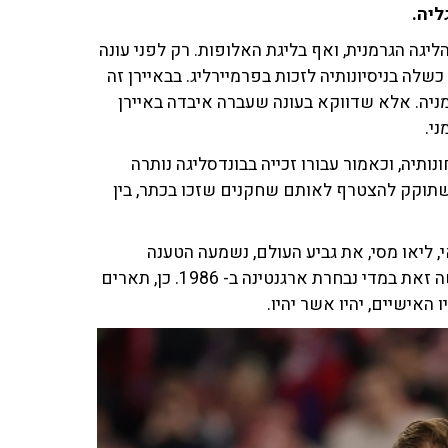
ליה.
ליגה הגרמנית, ואף בליגת האלופות. רק לפני עונה
שלה בניסיונותיה לזכות בפרמיירליג. בבאיירן זה
יה. אלא שדווקא בעונה שעברה איבדה באיירן
י.
תיה, וכאמור עבורו זכייה בבונדסליגה נותרה
משתוקק להצטרף לאותם שחקנים שזכו בכתר, בין
, ליאו מסי, את גביע העולם, נשמעה הטענה
(שאיני מסכים עימה) שאין להשוותו לדייגו מארדונה, שעשה זאת במדי נבחרת ארגנטינה ב- 1986. כן, תארים
האישיים, יהיו אשר יהיו.