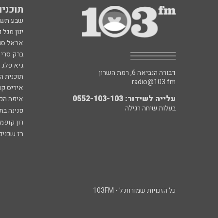
תוכניות fm
שבע תש
ינון מגל 
אראל סג"
ברק סרי 
גיא פלג
דבורה הנביאה 6, רמת השרון
תוכנית ה
radio@103.fm
איריס קו
עלייה לשידור: 0552-103-103
איפה הכ
בעלות שיחה רגילה
פנינה בת
רון קופמ
רז שכניק
כל הזכויות שמורות ל - 103FM