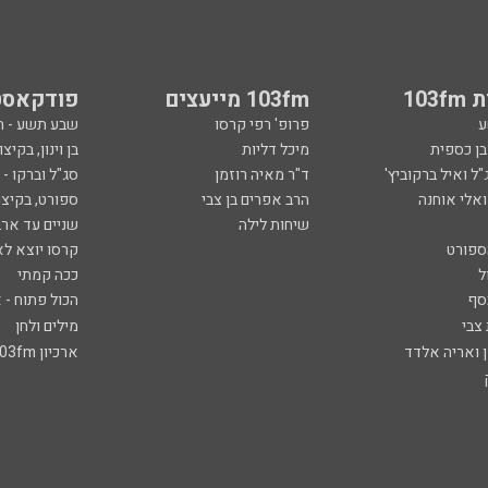
103
103fm מייעצים
פודקאסט
ע
פרופ' רפי קרסו
שבע תשע - 
ובן כספית
מיכל דליות
בן וינון, בקיצו
ל ואיל ברקוביץ'
ד"ר מאיה רוזמן
סג"ל וברקו -
ואלי אוחנה
הרב אפרים בן צבי
ספורט, בקיצו
שיחות לילה
שניים עד ארב
ספורט
קרסו יוצא לא
ל
ככה קמתי
סף
הכול פתוח - א
 צבי
מילים ולחן
ן ואריה אלדד
ארכיון 103fm