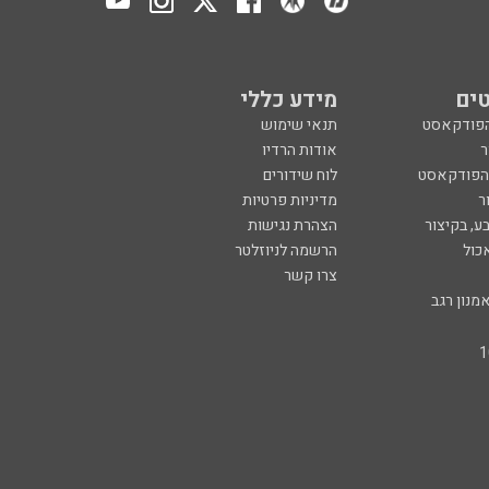
ים
מידע כללי
הפודקאסט
תנאי שימוש
ר
אודות הרדיו
 הפודקאסט
לוח שידורים
ר
מדיניות פרטיות
ע, בקיצור
הצהרת נגישות
כול
הרשמה לניוזלטר
צרו קשר
מנון רגב