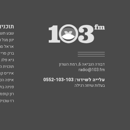
תוכניות fm
שבע תש
ינון מגל 
אראל סג"
ברק סרי 
גיא פלג
דבורה הנביאה 6, רמת השרון
תוכנית ה
radio@103.fm
איריס קו
עלייה לשידור: 0552-103-103
איפה הכ
בעלות שיחה רגילה
פנינה בת
רון קופמ
רז שכניק