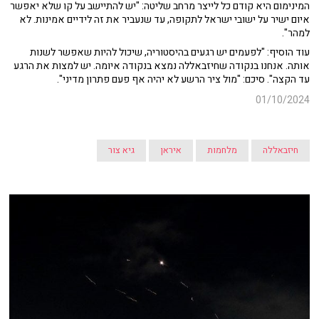
המינימום היא קודם כל לייצר מרחב שליטה: "יש להתיישב על קו שלא יאפשר
איום ישיר על ישובי ישראל לתקופה, עד שנעביר את זה לידיים אמינות. לא
למהר".
עוד הוסיף: "לפעמים יש רגעים בהיסטוריה, שיכול להיות שאפשר לשנות
אותה. אנחנו בנקודה שחיזבאללה נמצא בנקודה איומה. יש למצות את הרגע
עד הקצה". סיכם: "מול ציר הרשע לא יהיה אף פעם פתרון מדיני".
01/10/2024
חיזבאללה
מלחמות
איראן
גיא צור