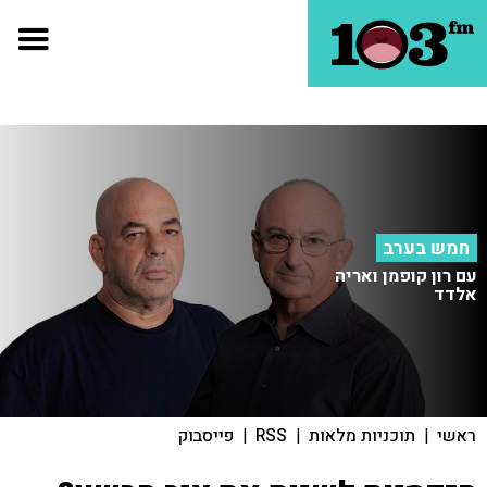
חמש בערב
עם רון קופמן ואריה
אלדד
ראשי
|
תוכניות מלאות
|
RSS
|
פייסבוק