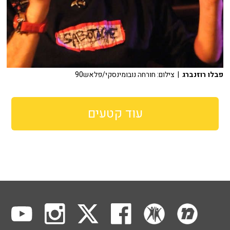
פבלו רוזנברג
| צילום: חורחה נובומינסקי/פלאש90
עוד קטעים