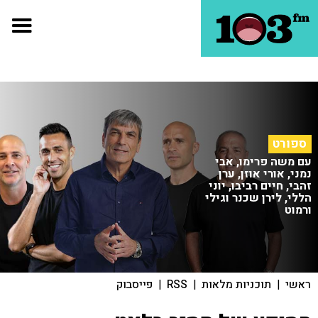
ספורט
עם משה פרימו, אבי
נמני, אורי אוזן, ערן
זהבי, חיים רביבו, יוני
הללי, לירן שכנר וגילי
ורמוט
ראשי
|
תוכניות מלאות
|
RSS
|
פייסבוק