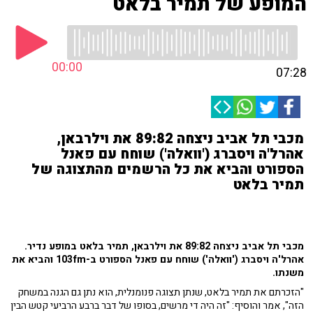
המופע של תמיר בלאט
00:00
07:28
מכבי תל אביב ניצחה 89:82 את וילרבאן,
אהרל'ה ויסברג ('וואלה') שוחח עם פאנל
הספורט והביא את כל הרשמים מהתצוגה של
תמיר בלאט
מכבי תל אביב ניצחה 89:82 את וילרבאן, תמיר בלאט במופע נדיר.
אהרל'ה ויסברג ('וואלה') שוחח עם פאנל הספורט ב-103fm והביא את
משנתו.
"הזכרתם את תמיר בלאט, שנתן תצוגה פנומנלית, הוא נתן גם הגנה במשחק
הזה", אמר והוסיף: "זה היה די מרשים, בסופו של דבר ברבע הרביעי קטש הבין