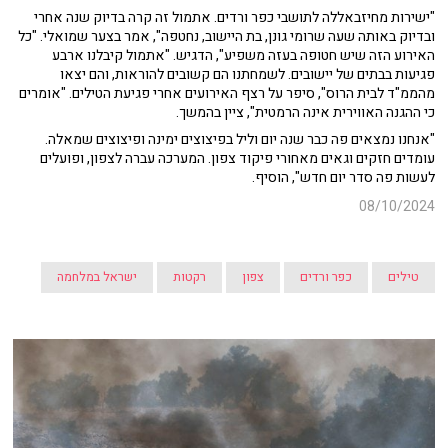
"ישירות מחיזבאללה לתושבי כפר ורדים. אתמול זה קרה בדיוק שנה אחרי
ובדיוק באותה שעה שרומי גונן, בת היישוב, נחטפה", אמר בצער שמואלי. "כל
האירוע הזה שיש חטופה בעזה משפיע", הדגיש. "אתמול קיבלנו ארבע
פגיעות בבתים של יישובים. לשמחתנו הם קשובים להוראות, והם יצאו
מהממ"ד לבית הרוס", סיפר על רצף האירועים אחרי פגיעת הטילים. "אומרים
כי ההגנה האווירית אינה הרמטית", ציין בהמשך.
"אנחנו נמצאים פה כבר שנה יום וליל בפיצוצים ימינה ופיצוצים שמאלה.
עומדים חזקים וגאים מאחורי פיקוד צפון. המערכה עברה לצפון, ופועלים
לעשות פה סדר יום חדש", הוסיף.
08/10/2024
טילים
כפר ורדים
צפון
רקטות
ישראל במלחמה