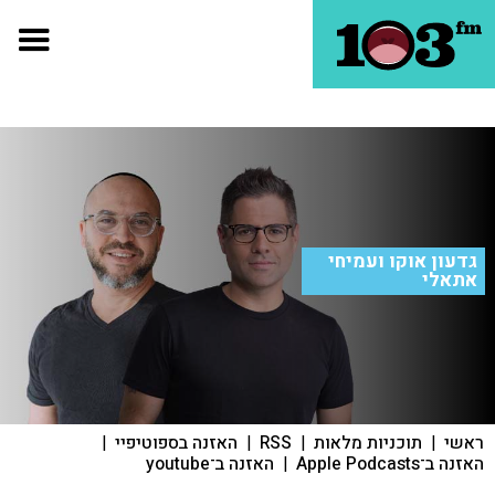
גדעון אוקו ועמיחי
אתאלי
ראשי
|
תוכניות מלאות
|
RSS
|
האזנה בספוטיפיי
|
האזנה ב־Apple Podcasts
|
האזנה ב־youtube