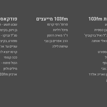
103
103fm מייעצים
פודקאסט
ע
פרופ' רפי קרסו
שבע תשע - 
ובן כספית
מיכל דליות
בן וינון, בקיצו
ל ואיל ברקוביץ'
ד"ר מאיה רוזמן
סג"ל וברקו -
ואלי אוחנה
הרב אפרים בן צבי
ספורט, בקיצו
שיחות לילה
שניים עד ארב
ספורט
קרסו יוצא לא
ל
ככה קמתי
סף
הכול פתוח - א
 צבי
מילים ולחן
ן ואריה אלדד
ארכיון 103fm