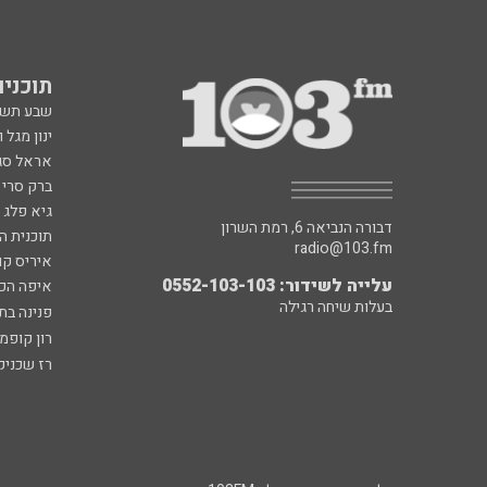
תוכניות fm
שבע תש
ינון מגל 
אראל סג"
ברק סרי 
גיא פלג
דבורה הנביאה 6, רמת השרון
תוכנית ה
radio@103.fm
איריס קו
עלייה לשידור: 0552-103-103
איפה הכ
בעלות שיחה רגילה
פנינה בת
רון קופמ
רז שכניק