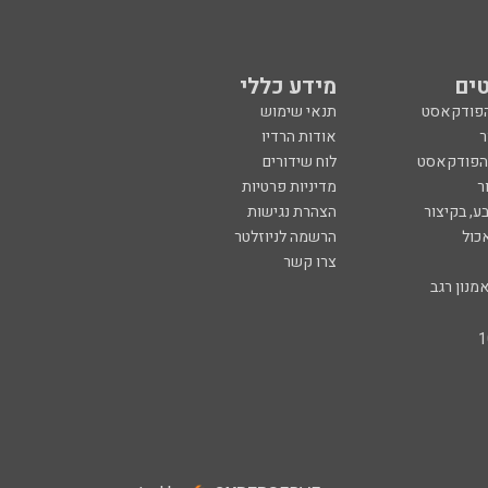
ים
מידע כללי
הפודקאסט
תנאי שימוש
ר
אודות הרדיו
 הפודקאסט
לוח שידורים
ר
מדיניות פרטיות
ע, בקיצור
הצהרת נגישות
כול
הרשמה לניוזלטר
צרו קשר
מנון רגב