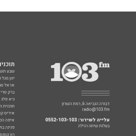
תוכניות fm
שבע תש
ינון מגל 
אראל סג"
ברק סרי 
גיא פלג
דבורה הנביאה 6, רמת השרון
תוכנית ה
radio@103.fm
איריס קו
עלייה לשידור: 0552-103-103
איפה הכ
בעלות שיחה רגילה
פנינה בת
רון קופמ