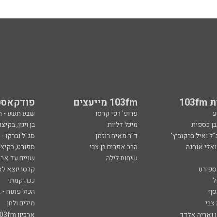
103
103fm מייעצים
פודקאסט
ע
פרופ' רפי קרסו
שבע תשע - 
ובן כספית
מיכל דליות
בן וינון, בקיצו
ל ואיל ברקוביץ'
ד"ר מאיה רוזמן
סג"ל וברקו -
ואלי אוחנה
הרב אפרים בן צבי
ספורט, בקיצו
שיחות לילה
שניים עד ארב
ספורט
קרסו יוצא לא
ל
ככה קמתי
סף
הכול פתוח - א
 צבי
מילים ולחן
ן ואריה אלדד
ארכיון 103fm