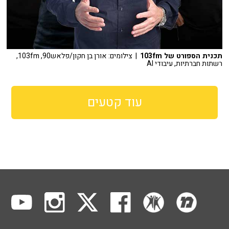
תכנית הספורט של 103fm
| צילומים: אורן בן חקון/פלאש90, 103fm,
רשתות חברתיות, עיבודי AI
עוד קטעים