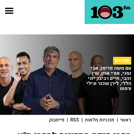
ספורט
עם משה פרימו, אבי
נמני, אורי אוזן, ערן
זהבי, חיים רביבו, יוני
הללי, לירן שכנר וגילי
ורמוט
ראשי
|
תוכניות מלאות
|
RSS
|
פייסבוק