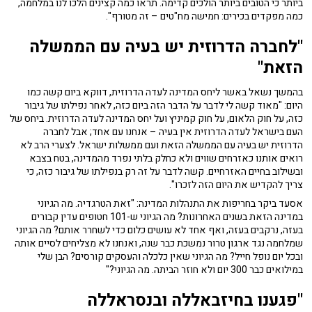
ביותר כי הטובים ביותר הולכים קדימה. תראו כמה קצינים הלכו לנו במלחמה,
כמה מפקדים בכירים: חמישה מח"טים – זה מטורף".
"לחברה הדרוזית יש בעיה עם הממשלה
הזאת"
בהמשך נשאל באשר ליחס המדינה לעדה הדרוזית, דווקא ביום קשה כמו
היום: "מאוד קשה לי לדבר על הדבר הזה ביום כזה, לאחר נפילתו של גיבור
כזה, על חוק הלאום, על חוק קמיניץ ועל יחס המדינה לעדה הדרוזית. ביחס של
העם בישראל לעדה הדרוזית אין בעיה – אנחנו עם אחד; אבל לחברה
הדרוזית יש בעיה עם הממשלה הזאת ועם ממשלות ישראל. לצערי הרב לא
רואים אותנו כאזרחים שווים ולא כחלק בלתי נפרד מהמדינה, בטח בצבא
ובשילוב בחיים האזרחיים. קשה לדבר על זה רק בנפילתו של גיבור כזה, כי
צריך להקדיש את היום הזה לזכרו".
אסעד ביקר בחריפות את התנהלות המדינה: "זאת הטרגדיה. מה הגיוני
במדינה הזאת בשנים האחרונות? מה הגיוני ש-101 חטופים עדין קבורים
בעזה, נרקבים בעזה, ואף אחד לא עושים כלום כדי לשחרר אותם? מה הגיוני
שמלחמה נגד ארגון טרור נמשכת כבר שנה, ואנחנו לא מצליחים לסיים אותה
ובכל יום נופל חייל? מה הגיוני שאין כלכלה והעסקים קורסים? הבן שלי
במילואים כבר 300 יום ולא חוזר הביתה. מה הגיוני?"
"
פגענו בחיזבאללה ובנסראללה