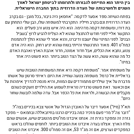
בין היתר הוא התייחס לגבורתו ולתרומתו לביטחון ישראל לאורך
השנים ולחשיבותה של העדה הדרוזית בתוך החברה הישראלית.
בפתח השיחה ספד אסעד לדקסה: "אחסאן היה גיבור, בכל מובן - גם בקרב
העדה הדרוזית וגם בקרב חייליו. התקרבתי למשפחה שלו, הבן שלי התחתן עם
בת דודו, ומשפחת דקסה מדהימה. הוא היה איש צנוע ורב פעלים. הוא
התקשר אליי לפני חודש להתנצל שהוא לא הצליח להגיע לרוץ 'בשביל
הבנים'. לפני המינוי שלו ישבנו ודיברנו, והוא אמר לי שהוא הולך להתמנות
כמח"ט 401. מאוד התרגשתי והייתי בטוח שהוא יגיע רחוק. הוא היה אדם
צנוע, נחבא את הכלים, אבל חדור אמונה, חדור אהבת הארץ ואהבת האדם.
כל מה שהוא עשה, הוא עשה על הצד הטוב ביותר. הוא פשוט היה אחד
במינו".
על משפחתו אמר: "משפחת דקסה היא אחת המשפחות הטובות שיש
בדאליית אל כרמל. משפחה צנועה שחייה את היום. ראיתי סרטון של אשתו
מדברת על איך שילדים מתמודדים עם המוות, והיא מנסה להדריך אימהות על
אם וכאשר. זאת פשוט טרגדיה נוראית לשמוע את הילדים זועקים כשהם
מקבלים את הבשורה, ולראות את כל הכפר אבל. עדה שלמה לובשת שחור
היום".
תא"ל (מיל') אסעד דיבר על האובדן הגדול של אנשי צבא בכירים בצה"ל:
"דובר צה"ל מדי פעם מזכיר כמה בכירים הרגנו בחיזבאללה ובחמאס – מפקד
גזרה זה ומפקד גזרת זה. אנחנו איבדנו מח"טים מהטובים שיש, אנשים שהם
מלח הארץ. אצלנו בעדה איבדנו את הטובים ביותר. לוחמים שהלכו בראש
כמפקדים נערצים, אם זה מג"ד 53, אם זה סמח"ט 300. איבדנו את הטובים