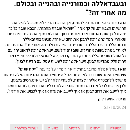
ובעבדאללה ובמורנייה ובהנייה ובכולם.
מה אחרי זה?"
הוא סבור כי הצבא מתנהל למופת, אך הדרג המדיני לא משכיל לנצל את
ההישגים הצבאיים. על כך אמר: "ישראל עובדת מהמותן, הצבא עובד כל כך
יפה וכל כך טוב, ואנחנו נאבד את זה בסוף. אם לא נמנף את זה מדינית ביום
שאחרי. המדינה צריכה לתכנן את היום שאחרי. פגענו בחיזבאללה
ובנסראללה ובעבדאללה ובמורנייה ובהנייה ובכולם. מה אחרי זה? אם המדינה
לא תדע מה לעשות אחרי זה, שוב נחזור לשם. ישראל צריכה לדאוג יחד עם
כל העולם שחיזבאללה יתפרק מנשקו כולו, לא לאוואלי ולא לליטני – כולו,
ויהיה חלק ממדינת לבנון, וישראל צריכה לעשות עסק עם מדינת לבנון".
הוא נשאל אם לא מדובר בתהליך ארוך מדי. על כך ענה: "ייקח שנים?
שיתחילו איתו. שום דבר לא ייגמר אם לא יתחילו אותו. המדינות האלה ביקשו
מישראל להצטרף אליהן. לצרפת, לסעודיה לארה"ב יש אינטרסים בלבנון,
ולכן צריכים לנצל את ההזדמנות שנוצרה לנו. נצליח אם נרצה, ולא אם נחשוב
איך ליישב את דרום לבנון או איך ליישב את עזה או איך לכבוש את איראן".
עריכה: אחיעד לוק
21/10/2024
ממשלה
דרוזים
מדיניות
צניעות
ישראל במלחמה