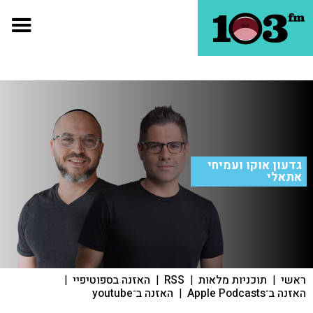
גדעון אוקו ועמיחי
אתאלי
ראשי
|
תוכניות מלאות
|
RSS
|
האזנה בספוטיפיי
|
האזנה ב־Apple Podcasts
|
האזנה ב־youtube