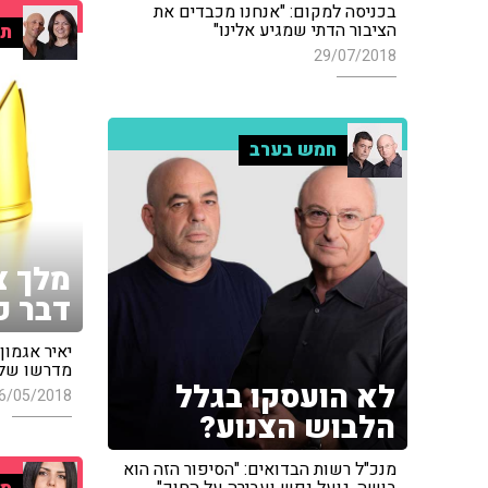
בכניסה למקום: "אנחנו מכבדים את
הציבור הדתי שמגיע אלינו"
תח
29/07/2018
חמש בערב
מלך צנ
דבר כ
יאיר אגמון
מדרשו של 
לא הועסקו בגלל
6/05/2018
הלבוש הצנוע?
מנכ"ל רשות הבדואים: "הסיפור הזה הוא
בושה, גועל נפש ועבירה על החוק"