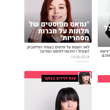
"נמאס מפוסטים של
ל
תלונות על חברות
מסחריות"
לאה זועמת על פרסום בעמוד הפייסבוק
דורשת
'הצנרת' • היכנסו לפוסט המדובר
מסכם
10/06/2018
ענת דוידוב בבוקר