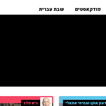
פודקאסטים
שבת עברית
עון אוקו ועמיחי אתאלי
גיא פלג