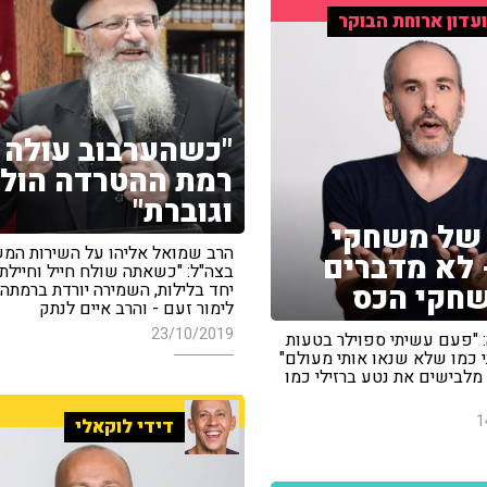
עדון ארוחת הבוקר
"כשהערבוב עולה 
רמת ההטרדה הול
וגוברת"
של משחקי
הרב שמואל אליהו על השירות המ
 לא מדברים
בצה"ל: "כשאתה שולח חייל וחיילת
חקי הכס
יחד בלילות, השמירה יורדת ברמתה" 
לימור זעם - והרב איים לנתק
23/10/2019
: "פעם עשיתי ספוילר בטעות
י כמו שלא שנאו אותי מעולם"
 מלבישים את נטע ברזילי כמו
1
דידי לוקאלי