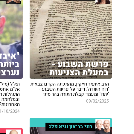
"איבד
פרשת השבוע -
ביותר
במעלת הצניעות
נערצי
הרב איתמר חייקין, מהמכינה הקדם צבאית
תא"ל (מיל'
'רוח השדה', דיבר על פרשת השבוע -
אל"מ אחסא
'יתרו' ומעמד קבלת התורה בהר סיני
התנהלות ה
ובמלחמה: "
09/02/2025
האחרונות?
1/10/2024
רוני בר־און וגיא פלג