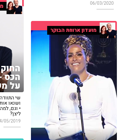
06/03/2020
מו
מועדון ארוחת הבוקר
החוק 
הכס -
על מש
שי התוודה
ושנאו אות
• וגם, למה
ליצן?
4/05/2019