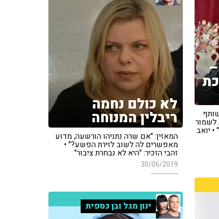
–
כת
לא כולם נחמה
ריבלין המנוחה
שותף
 לשמור
• יואב
המאזין: "אם שרה נתניהו הורשעה, מדוע
מאפשרים לה לשוב לזירת הפשע?" •
זהבי הזכיר: "היא לא נבחרת ציבור"
30/06/2019
ינון מגל ובן כספית