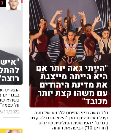
גי
"אישה
"הייתי גאה יותר אם
להתלב
היא הייתה מייצגת
רוצה"
את מדינת היהודים
המאזינה ש
עם משהו קצת יותר
בבגדי ים ב
מכובד"
כשהיא שוה
על עצמה" •
6/11/2022
ח"כ משה גפני התייחס ללבוש של נועה
קירל באירוויזיון וטען: "הייתי תורם לה קצת
בגדים" • הפרשנית הפוליטית שרי רוט
('חרדים 10') הביעה את דעתה