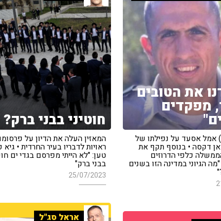
נו את הטובים
, מפקדים
ם"
חוטיני בבני ברק?
) אמל אסעד על נפילתו של
המאזין העלה את הדיון על פרסומו
ן דקסה • בנוסף תקף את
ראויות לדבריו בעיר החרדית • גיא 
ממשלה כלפי הדרוזים
טען: "לא הייתי מפרסם בגדי ים חו
מה הגיוני במדינה הזו בשנים
בבני ברק"
"
25/07/2023
2
אראל סג"ל