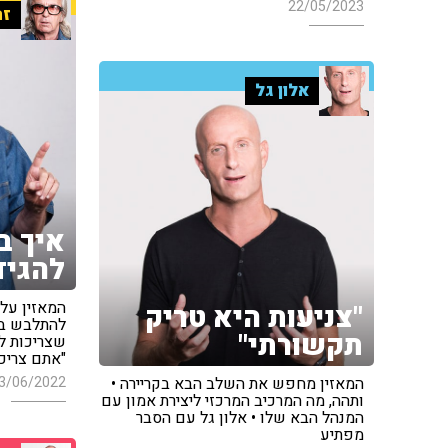
22/05/2023
זה
אלון גל
איך ב
להגיד
המאזין על
"צניעות היא טריק
להתלבש בצ
תקשורתי"
שצריכות ל
"אתם צריכ
המאזין מחפש את השלב הבא בקריירה •
3/06/2022
ותהה, מה המרכיב המרכזי ליצירת אמון עם
המנהל הבא שלו • אלון גל עם הסבר
מפתיע