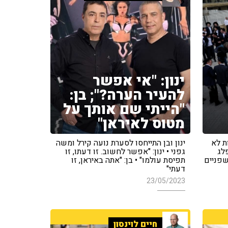
ינון: "אי אפשר
להעיר הערה?"; בן:
"הייתי שם אותך על
מטוס לאיראן"
ת לא
ינון ובן התייחסו לסערת נועה קירל ומשה
פלג
גפני • ינון: "אפשר לחשוב. זו דעתו, זו
שפניים
תפיסת עולמו" • בן: "אתה באיראן, זו
דעתי"
23/05/2023
חיים לוינסון