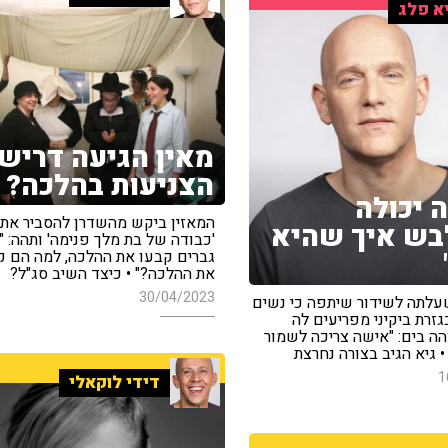
א פלג
מאין הגיעה דריש
הצניעות בהלכה?
 יכולה
המאזין ביקש מהשדרן להסביר את
ש איך שהיא
'כבודה של בת מלך פנימה' ותהה: 
גברים קבעו את ההלכה, למה הם ק
את ההלכה?" • כיצד השיב סג"ל?
30/04/2023
עלתה לשידור שיתפה כי נשים
גזרת ביקיני מפריעים לה
ה בים: "אישה צריכה לשמור
 גיא הגיב בצורה נחרצת
1
דידי לוקאלי