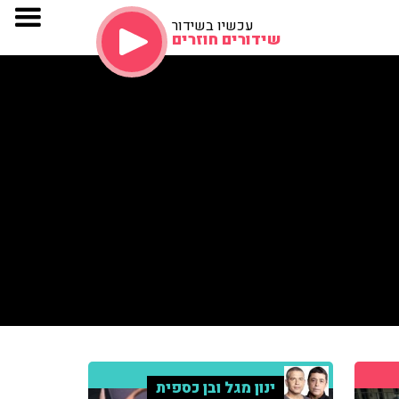
עכשיו בשידור
שידורים חוזרים
ינון מגל ובן כספית