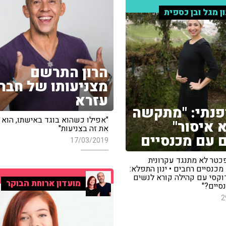
ון מגל ובן כספית
הרון התרשם
מצניעותו של חברו
עזרא
פנתי: "מתקשה
"אפילו כשהוא בוגד באישתו, הוא
 איסור"
את זה בצניעות"
 עם מכנסיים
17/03/2019
פכטר לא מתנגד עקרונית
כנסיים רחבים • ינון התפלא:
דוקסי עם קהילה קורא לנשים
מועדון ארוחת הבוקר
סיים?"
2