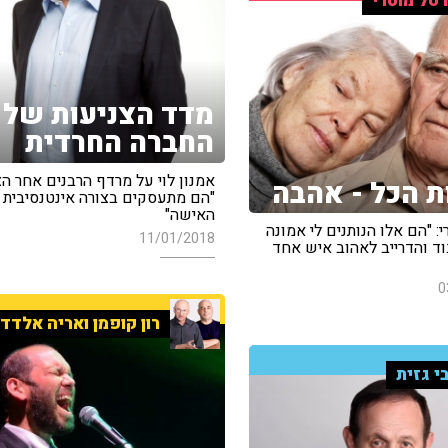
סל מוסרי
מדד הצניעות של
החברה החרדית
אמנון לוי על מרדף הרבנים אחר הצ
ת הכל - אהבה
"הם מתעסקים בצורה אינטנסיבית 
האישה"
: "הם אלו הנותנים לי אמונה
11/01/2018
וד והדרייב לאהוב איש אחד
0
רון קופמן ואריה אלדד
י גזית