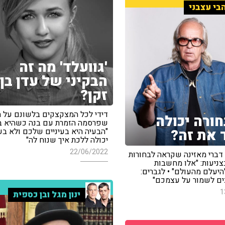
בי עצבני
'גוועלד' מה זה
הבקיני של עדן בן
זקן?
דידי לכל המצקצקים בלשונם על 
חורה יכולה
שפרסמה הזמרת עם בנה כשהיא בבי
 את זה?
"הבעיה היא בעיניים שלכם ולא בעד
יכולה ללכת איך שנוח לה"
22/06/2022
 דברי מאזינה שקראה לבחורות
ניעות: "אלו מחשבות
היעלם מהעולם" • לגברים:
ים לשמור על עצמכם"
1
ינון מגל ובן כספית