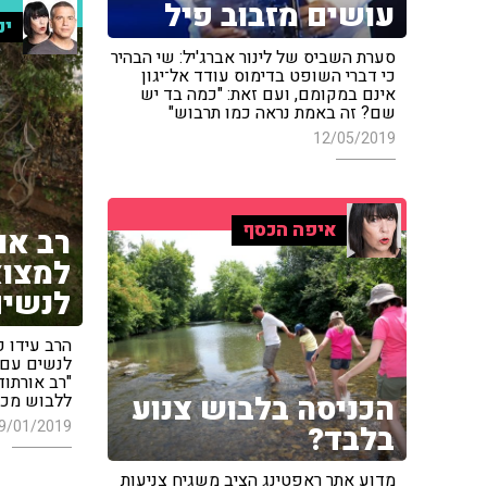
עושים מזבוב פיל
ינ
סערת השביס של לינור אברג'יל: שי הבהיר
כי דברי השופט בדימוס עודד אל־יגון
אינם במקומם, ועם זאת: "כמה בד יש
שם? זה באמת נראה כמו תרבוש"
12/05/2019
איפה הכסף
רב או
למצוא
לנשים
הרב עידו 
לנשים עם מ
"רב אורתו
הכניסה בלבוש צנוע
ללבוש מכנ
9/01/2019
בלבד?
מדוע אתר ראפטינג הציב משגיח צניעות