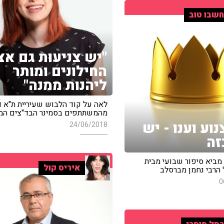
שבו טוב
"יש צניעות גם אצ
החילונים ומותר
ליהנות ממנה"
לאה על קוד הלבוש שעיריית ת"א 
מהמשתתפים בסמינר הבד"צים ה
וע וענו - יש
24/06/2018
זה
 מביא סיפור שבועי מבית
איריס קול
הרבי נחמן מברסלב
0