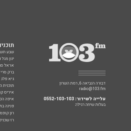
תוכניות fm
שבע תש
ינון מגל 
אראל סג"
ברק סרי 
גיא פלג
דבורה הנביאה 6, רמת השרון
תוכנית ה
radio@103.fm
איריס קו
עלייה לשידור: 0552-103-103
איפה הכ
בעלות שיחה רגילה
פנינה בת
רון קופמ
רז שכניק