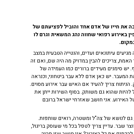
גבה את חייו של אדם אחד והוביל לפציעתם של
ופין באירוע רפואי שחווה נהג המשאית וגרם לו
מקום.
 מגיעים עיתונאים ועדים, והנטייה הטבעית במצב
האמת, צריכים להבין במדויק מה היה שם, ואם זה
סף. יש סימנים מעידים ברורים כמו העמידה של
 המעבר. יש כאן אדם ללא עבר ביטחוני, וכנראה
 הניתוח צריך להעיד אם האיש עבר אירוע מסוים.
 להיות שהוא גם משותק. בסוף השירות ייתן את
 האירוע. אני חושב שאזרחי ישראל ברובם
 גם לנושא של צה"ל ומשטרה, רואים שותפות.
צר שבר. עדיין צריך לטפל בכל מי שעוסק בריגול,
להכתים את כל הציבור? אני חושב שזו תהיה