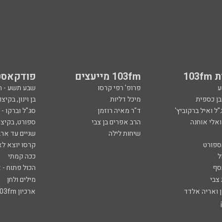
103
103fm מייעצים
פודקאסט
ע
פרופ' רפי קרסו
שבע תשע - 
ובן כספית
מיכל דליות
בן וינון, בקיצו
ל ואיל ברקוביץ'
ד"ר מאיה רוזמן
סג"ל וברקו -
ואלי אוחנה
הרב אפרים בן צבי
ספורט, בקיצו
שיחות לילה
שניים עד ארב
ספורט
קרסו יוצא לא
ל
ככה קמתי
סף
הכול פתוח - א
 צבי
מילים ולחן
ן ואריה אלדד
ארכיון 103fm