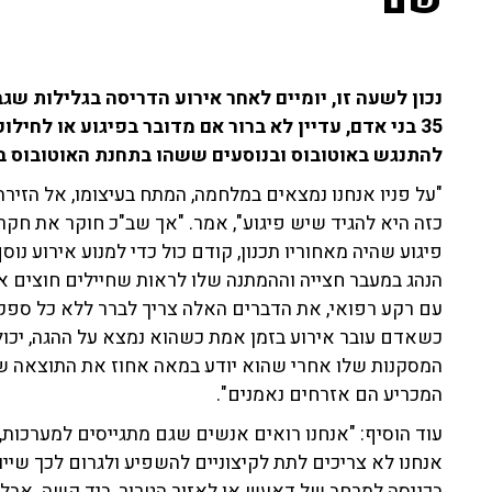
שם"
נכון לשעה זו, יומיים לאחר אירוע הדריסה בגלילות ש
35 בני אדם, עדיין לא ברור אם מדובר בפיגוע או לחיל
להתנגש באוטובוס ובנוסעים ששהו בתחנת האוטובוס ב
"על פניו אנחנו נמצאים במלחמה, המתח בעיצומו, אל הזירה
כזה היא להגיד שיש פיגוע", אמר. "אך שב"כ חוקר את חקר 
פיגוע שהיה מאחוריו תכנון, קודם כול כדי למנוע אירוע נו
הנהג במעבר חצייה וההמתנה שלו לראות שחיילים חוצים את
עם רקע רפואי, את הדברים האלה צריך לברר ללא כל ספק.
כשאדם עובר אירוע בזמן אמת כשהוא נמצא על ההגה, יכול
המסקנות שלו אחרי שהוא יודע במאה אחוז את התוצאה של
המכריע הם אזרחים נאמנים".
עוד הוסיף: "אנחנו רואים אנשים שגם מתגייסים למערכות,
אנחנו לא צריכים לתת לקיצוניים להשפיע ולגרום לכך שייוו
בכניסה למרחב של דאעש או לאזור הטרור, ביד קשה. אבל 