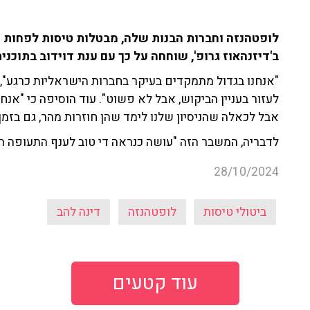
לופטהנזה וחברות הבנות שלה, מבטלות טיסות לפחות ע
ב'דיזנהאוז גרופ', שוחחה על כך עם ענת דוידוב בתוכניתה ב-103fm והסבירה היכן עומדים
"אנחנו בגדול מתמקדים בעיקר בחברות הישראליות כרגע", 
לעזור בעניין הביקוש, אבל לא פשוט". עוד הוסיפה כי "אנ
אבל לכאלה שהניסיון שלנו לימד שהן חוזרות מהר, גם בזמ
לדבריה, המשבר הזה "עושה כנראה די טוב לענף התעופה ה
28/10/2024
ביטולי טיסות
לופטהנזה
דינה להב
עוד קטעים