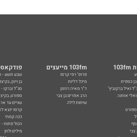
103
103fm מייעצים
פודקאסט
ע
פרופ' רפי קרסו
שבע תשע - 
ובן כספית
מיכל דליות
בן וינון, בקיצו
ל ואיל ברקוביץ'
ד"ר מאיה רוזמן
סג"ל וברקו -
ואלי אוחנה
הרב אפרים בן צבי
ספורט, בקיצו
שיחות לילה
שניים עד ארב
ספורט
קרסו יוצא לא
ל
ככה קמתי
סף
הכול פתוח - א
 צבי
מילים ולחן