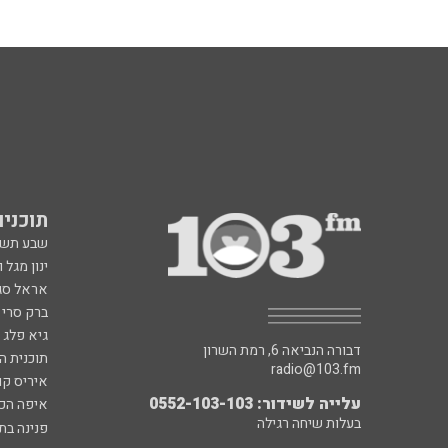
תוכניות fm
שבע תש
ינון מגל 
אראל סג"
ברק סרי 
גיא פלג
דבורה הנביאה 6, רמת השרון
תוכנית ה
radio@103.fm
איריס קו
עלייה לשידור: 0552-103-103
איפה הכ
בעלות שיחה רגילה
פנינה בת