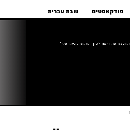
פודקאסטים
שבת עברית
שה כנראה די טוב לענף התעופה הישראלי"