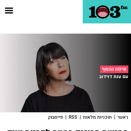
איפה הכסף
עם ענת דוידוב
ראשי
|
תוכניות מלאות
|
RSS
|
פייסבוק