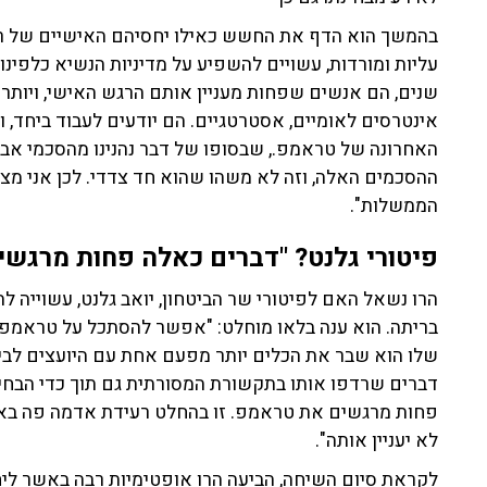
בהמשך הוא הדף את החשש כאילו יחסיהם האישיים של ר
עליות ומורדות, עשויים להשפיע על מדיניות הנשיא כלפינו:
שנים, הם אנשים שפחות מעניין אותם הרגש האישי, ויותר
אינטרסים לאומיים, אסטרטגיים. הם יודעים לעבוד ביחד, ו
האחרונה של טראמפ., שבסופו של דבר נהנינו מהסכמי א
ההסכמים האלה, וזה לא משהו שהוא חד צדדי. לכן אני מצפה
הממשלות".
פיטורי גלנט? "דברים כאלה פחות מרגש
הרו נשאל האם לפיטורי שר הביטחון, יואב גלנט, עשוייה 
בריתה. הוא ענה בלאו מוחלט: "אפשר להסתכל על טראמפ, 
שלו הוא שבר את הכלים יותר מפעם אחת עם היועצים לביט
דברים שרדפו אותו בתקשורת המסורתית גם תוך כדי הבחיר
פחות מרגשים את טראמפ. זו בהחלט רעידת אדמה פה בא
לא יעניין אותה".
לקראת סיום השיחה, הביעה הרו אופטימיות רבה באשר לי