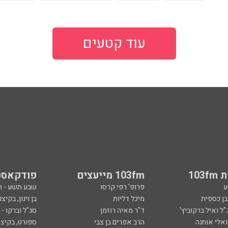
עוד קטעים
103
103fm מייעצים
פודקאסט
ע
פרופ' רפי קרסו
שבע תשע - 
ובן כספית
מיכל דליות
בן וינון, בקיצו
ל ואיל ברקוביץ'
ד"ר מאיה רוזמן
סג"ל וברקו -
ואלי אוחנה
הרב אפרים בן צבי
ספורט, בקיצו