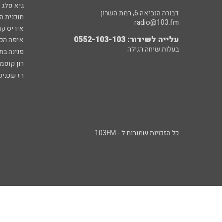
גיא פלג
דבורה הנביאה 6, רמת השרון
תוכנית ה
radio@103.fm
איריס קו
עלייה לשידור: 0552-103-103
איפה הכ
בעלות שיחה רגילה
פנינה בת
רון קופמ
רז שכניק
כל הזכויות שמורות ל - 103FM