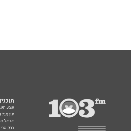
תוכניות fm
שבע תש
ינון מגל 
אראל סג"
ברק סרי 