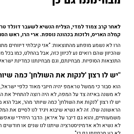
מבחינתנו גם כן"
לאחר קרב צמוד למדי, הצליח הנשיא לשעבר דונלד טרא
קמלה האריס, ולזכות בכהונה נוספת. ארי הרו, ראש הסג
הרו לא נשמע מופתע מהתוצאות: "אני קיבלתי דיווחים מתו
שהכיוון שהם רואים נע לכיוון כזה, אבל בהחלט, כמו בכל 
התוצאות הסופיות. מבחינתם, וגם מבחינתנו כמדינת ישראל,
"יש לו רצון 'לנקות את השולחן' כמה שיו
הוא סבור כי ממשל טראמפ יהיה חיובי מאוד כלפי ישראל, 
לא משנה באיזה צד על המפה, לא היה רוצה להתחיל את הק
יש לו רצון 'לנקות את השולחן' כמה שיותר מהר, אבל הוא מ
הראשונה שלו. זה לא נשיא שיבוא ויגיד לנו לסיים את המל
משמעותיים, והוא גם דיבר על איראן. הדבר היחידי שאפשר
לא נשיא ולא אדמיניסטרציה שיתנו לנו שנים או חודשים רב
לא רע מבחינתו גם כן"