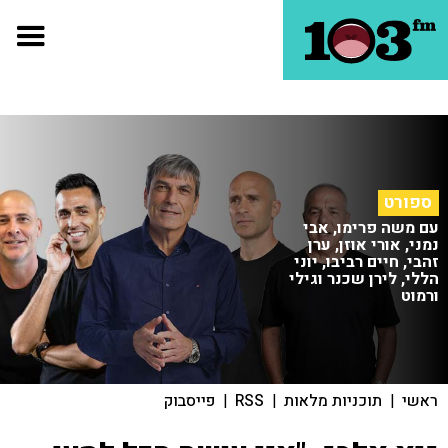
ספורט
עם משה פרימו, אבי
נמני, אורי אוזן, ערן
זהבי, חיים רביבו, יוני
הללי, לירן שכנר וגילי
ורמוט
ראשי
|
תוכניות מלאות
|
RSS
|
פייסבוק