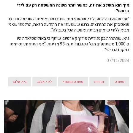
איך הוא משלב את זה, כאשר יותר משנה המשפחה רק עם לירי
בראש?
"אני עושה הכל למען לירי. שמעתי ממי שחזרו שהיא אמרה שהיא לא רוצה
שאפסיק את המירוצים. ברגע ששמעתי את ההודעה הזאת, החלטתי שאני
מביא ללירי שיאים הביתה ואעשה הכל בשבילה".
גיא, שהתחרה בקטגוריית מירוץ קארטינג, שיתף כי באולימפיאדה היו
כ-1,000 משתתפים מכל הקטגוריות, מ-93 מדינות: "אני התחריתי וסיימתי
במקום הרביעי".
07/11/2024
ספורט
תחרות
ספורט מוטורי
לירי אלבג
גיא אלבג