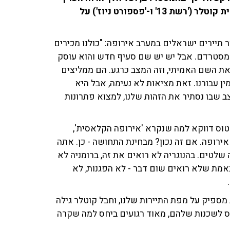
הנושב לכיווננו מרבות מבירות מערב היבשת, שוחח עמית קוטלר ('רשת 13' ו-'פספורט ניוז') על
תיירים ישראלים במערב אירופה: "כולנו מכירים
אמסטרדם. אבל יש יש שם סעיף חדש והוא עוסק
 את השם האמיתי, וזה המצב כרגע. הם ממליצים
עבורנו. זאת מציאות לא נעימה, אבל היא
 שבו נסתיר את הזהות שלנו, למצוא פתרונות
לטוס דווקא למה שנקרא 'אירופה הקלאסית',
ירופה. אם זה נכון? מבחינת התחושה - כן. אתה
שלטים. בהנוגריה לא רואים את זה, ברומניה לא
 באמת שלא רואים שום דבר - לא הפגנות, לא
מספיק על מפת התיירות שלנו, וחבל קוטלר גילה
יחס לשכנות שלהם, מאוד רגועים ביחס למה שקרה