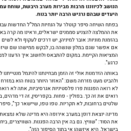
היעדים שבהם נרגיש הרבה יותר בנוח.
בפתח השיחה סיפר קוטלר על הנחיות המל"ל החדשות עבור 
את ההמלצה להצניע סממנים ישראלים, וראינו מה קרה ב
בהזמנת מוניות: אובר למיניהן, יש דרכים לעקוף ולא לשים
אם אפשר שגם במלון שנשהה בו, לבקש ממישהו שם שיזמין 
המציאות הקיימת. במקום להתבאס ולחשוב איך הדענו למצב
כרגע".
באותה הזדמנות אולי זה הזמן מבחינתנו להיגמל מנטייתנו 
ולהביט מעט מזרחה משם: "האזור היותר בטוח הוא במזרח א
לא רואה הפגנות פרו פלסטיניות אגרסיביות, אתה לא רואה 
רואים את זה כך. בפולין - פחות. בקפריסין, זה די מדהים,
שלטים ברחובות, לא תקריות. טפו טפו, שיישאר כך", סיפר.
מדינה יוצאת דופן במערב אירופה היא מדינה שלא נמצאת 
את הסוד: "שוויץ. גם בה אין הרבה הפגנות. השוויצרים, ב
בישראל. היא איזשהו אי בתוך הסיפור הזה".