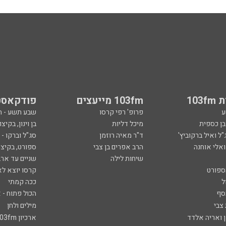
103
103fm מייעצים
פודקאסט
ע
פרופ' רפי קרסו
שבע תשע - 
ובן כספית
מיכל דליות
בן וינון, בקיצו
ל ואיל ברקוביץ'
ד"ר מאיה רוזמן
סג"ל וברקו -
ואלי אוחנה
הרב אפרים בן צבי
ספורט, בקיצו
שיחות לילה
שניים עד ארב
ספורט
קרסו יוצא לא
ל
ככה קמתי
סף
הכול פתוח - א
 צבי
מילים ולחן
ן ואריה אלדד
ארכיון 103fm