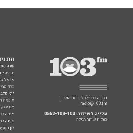
תוכניות fm
שבע תש
ינון מגל 
אראל סג"
ברק סרי 
גיא פלג
דבורה הנביאה 6, רמת השרון
תוכנית ה
radio@103.fm
איריס קו
עלייה לשידור: 0552-103-103
איפה הכ
בעלות שיחה רגילה
פנינה בת
רון קופמ