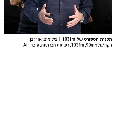
תכנית הספורט של 103fm
| צילומים: אורן בן
חקון/פלאש90, 103fm, רשתות חברתיות, עיבודי AI