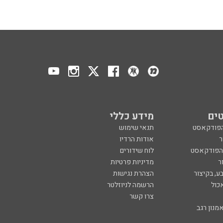
ים
מידע כללי
הפודקאסט
תנאי שימוש
ר
אודות הרדיו
 הפודקאסט
לוח שידורים
ר
מדיניות פרטיות
ע, בקיצור
הצהרת נגישות
כול
הרשמה לניוזלטר
צרו קשר
מנון רגב
created by
CYBER
SERVE