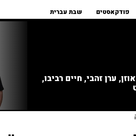
פודקאסטים
שבת עברית
זן, ערן זהבי, חיים רביבו,