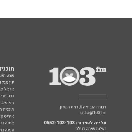
תוכניות fm
שבע תש
ינון מגל 
אראל סג"
ברק סרי 
גיא פלג
דבורה הנביאה 6, רמת השרון
תוכנית ה
radio@103.fm
איריס קו
עלייה לשידור: 0552-103-103
איפה הכ
בעלות שיחה רגילה
פנינה בת
רון קופמ
רז שכניק
כל הזכויות שמורות ל - 103FM