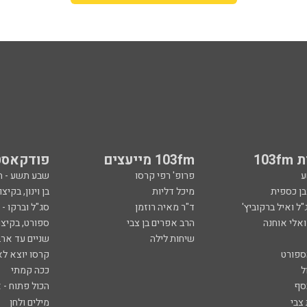
103
103fm מייעצים
פודקאסט
ע
פרופ' רפי קרסו
שבע תשע - 
ובן כספית
מיכל דליות
בן וינון, בקיצו
ל ואיל ברקוביץ'
ד"ר מאיה רוזמן
סג"ל וברקו -
ואלי אוחנה
הרב אפרים בן צבי
ספורט, בקיצו
שיחות לילה
שניים עד ארב
ספורט
קרסו יוצא לא
ל
ככה קמתי
סף
הכול פתוח - א
 צבי
מילים ולחן
ן ואריה אלדד
ארכיון 103fm