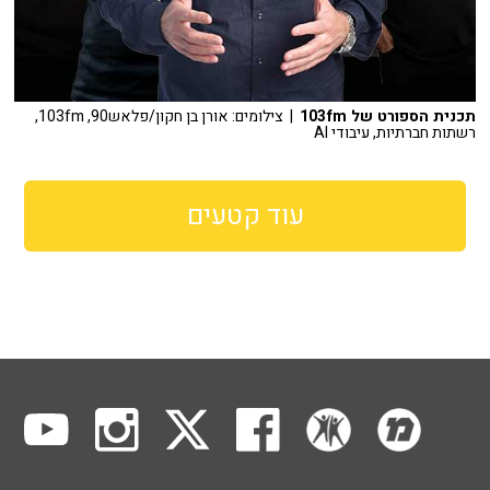
תכנית הספורט של 103fm
| צילומים: אורן בן חקון/פלאש90, 103fm,
רשתות חברתיות, עיבודי AI
עוד קטעים