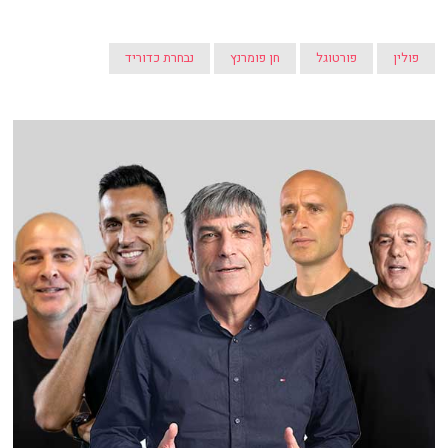
פולין
פורטוגל
חן פומרנץ
נבחרת כדוריד