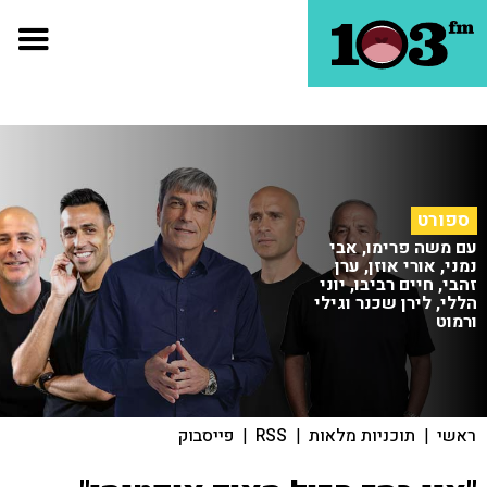
ספורט
עם משה פרימו, אבי
נמני, אורי אוזן, ערן
זהבי, חיים רביבו, יוני
הללי, לירן שכנר וגילי
ורמוט
ראשי
|
תוכניות מלאות
|
RSS
|
פייסבוק