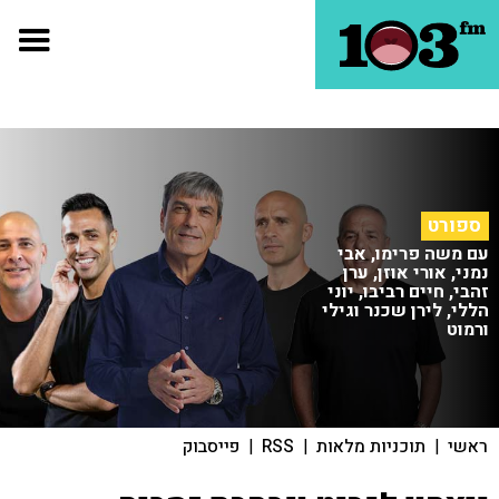
ספורט
עם משה פרימו, אבי
נמני, אורי אוזן, ערן
זהבי, חיים רביבו, יוני
הללי, לירן שכנר וגילי
ורמוט
ראשי
|
תוכניות מלאות
|
RSS
|
פייסבוק