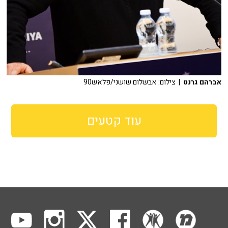
אברהם גרנט
| צילום: אבשלום שושני/פלאש90
עוד קטעים