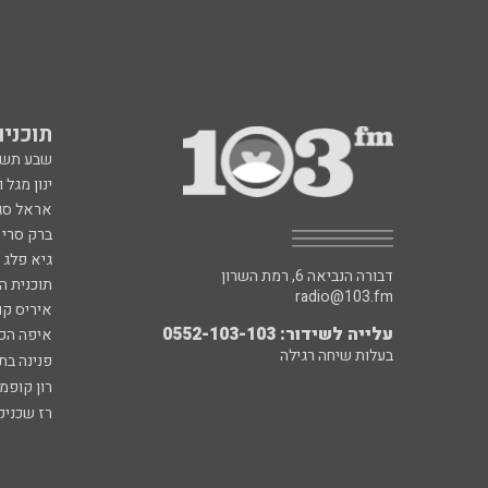
תוכניות fm
שבע תש
ינון מגל 
אראל סג"
ברק סרי 
גיא פלג
דבורה הנביאה 6, רמת השרון
תוכנית ה
radio@103.fm
איריס קו
עלייה לשידור: 0552-103-103
איפה הכ
בעלות שיחה רגילה
פנינה בת
רון קופמ
רז שכניק