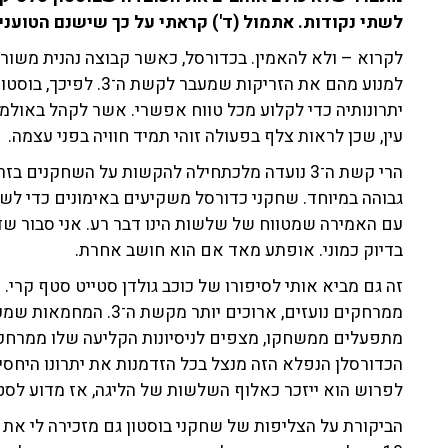
לשתי נקודות. אתמול (ד') קראתי על כך שישנם הטוענ
לקרוא – ולא להאמין. בכדורסל, כאשר קבוצה נהנית משור
למנוע מהם את הזריקות ש
יתרונותיה כדי לקלוע מכל טווח אפשרי. אשר לקהל באולמות
עין, שכן לראות צלף בפעולה זוהי תמיד חוויה בפני עצמה.
הרי קשת ה־3 נועדה מלכתחילה להקשות על השחקנים
גבוהה במיוחד. שחקני כדורסל משקיעים באימונים כדי לשפ
עם האמירה שמטווח של שלשות הינו דבר רע. אני סבור שדורו
בדיוק כמוני. אופתע מאד אם הוא חושב אחרת.
זה גם מביא אותי לסיפורו של כוכב גולדן סטייט סטף קרי. 
ממרחקים נועזים, ארוכים יו
מתפעלים ממשחקו, מצפים לניסיונות הקליעה שלו ממרחקים
לפרוש הוא ייזכר כאלוף השלשות של הליגה, אז מדוע לסטף 
הביקורת על הצליפות של שחקני בוסטון גם מזכירה לי את 