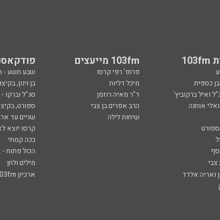
103
103fm מייעצים
פודקאסט
ע
פרופ' רפי קרסו
שבע תשע - 
ובן כספית
מיכל דליות
בן וינון, בקיצו
ל ואיל ברקוביץ'
ד"ר מאיה רוזמן
סג"ל וברקו -
ואלי אוחנה
הרב אפרים בן צבי
ספורט, בקיצו
שיחות לילה
שניים עד ארב
ספורט
קרסו יוצא לא
ל
ככה קמתי
סף
הכול פתוח - א
 צבי
מילים ולחן
ן ואריה אלדד
ארכיון 103fm