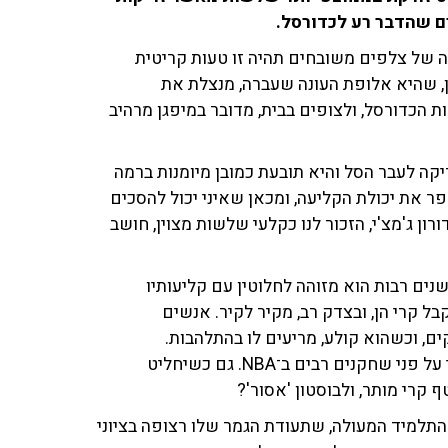
ים שהדבר רע לכדורסל.
ה של צלפים משובחים תהיה זו טעות קריטית
מעבר לקשת ה־3. לפיכך, בוסטון, שהיא אלופת העונה שעברה, מנצלת את
 הכדורסל, ולצופים בבית, מדובר במיפגן מרהיב
 בזריקה לעבר הסל והיא תובעת כמובן מיומנות ברמה
ר את יכולת הקליעה, ומכאן שאיני יכול להסכים
ן ג'מצ'י, הזכור לנו כקלעי שלשות מצוין, חושב
שנים רבות הוא מזוהה לחלוטין עם קליעותיו
תר מקשת ה־3. המחמאות שמקבל קרי הן, ובצדק רב, מקיר לקיר. אנשים
, וכשהוא קולע, מריעים לו בהתלהבות.
הכדורסלן הנפלא הזה מנצל בכל הזדמנות את יתרונו היחסי על פני שחקנים רבים ב־NBA. גם כשיחליט
קרי מותר, ולבוסטון 'אסור'?
התלמיד המעולה, שתעודת הגמר שלו רצופה בציוני