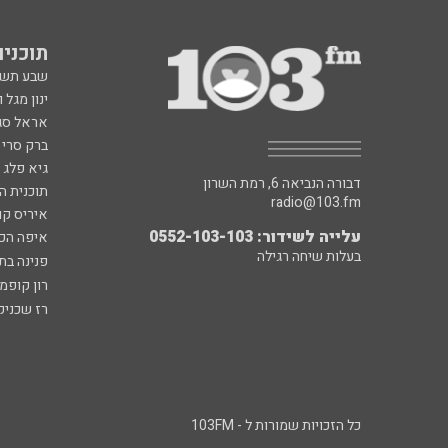
תוכניות fm
שבע תש
ינון מגל 
אראל סג"
ברק סרי 
גיא פלג
דבורה הנביאה 6, רמת השרון
תוכנית ה
radio@103.fm
איריס קו
עלייה לשידור: 0552-103-103
איפה הכ
בעלות שיחה רגילה
פנינה בת
רון קופמ
רז שכניק
כל הזכויות שמורות ל - 103FM