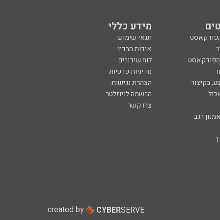
ים
מידע כללי
הפודקאסט
תנאי שימוש
ר
אודות הרדיו
 הפודקאסט
לוח שידורים
ר
מדיניות פרטיות
ע, בקיצור
הצהרת נגישות
כול
הרשמה לניוזלטר
צרו קשר
מנון רגב
created by
CYBER
SERVE