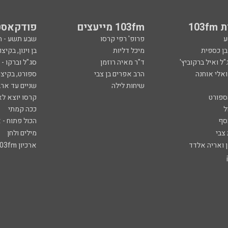
103
103fm מייעצים
פודקאסט
ע
פרופ' רפי קרסו
שבע תשע - 
ובן כספית
מיכל דליות
בן וינון, בקיצו
ל ואיל ברקוביץ'
ד"ר מאיה רוזמן
סג"ל וברקו -
ואלי אוחנה
הרב אפרים בן צבי
ספורט, בקיצו
שיחות לילה
שניים עד ארב
ספורט
קרסו יוצא לא
ל
ככה קמתי
סף
הכול פתוח - א
 צבי
מילים ולחן
ן ואריה אלדד
ארכיון 103fm