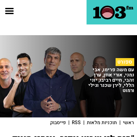
ספורט
עם משה פרימו, אבי
נמני, אורי אוזן, ערן
זהבי, חיים רביבו, יוני
הללי, לירן שכנר וגילי
ורמוט
ראשי
|
תוכניות מלאות
|
RSS
|
פייסבוק