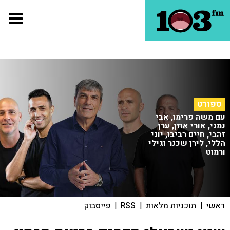
ספורט
עם משה פרימו, אבי
נמני, אורי אוזן, ערן
זהבי, חיים רביבו, יוני
הללי, לירן שכנר וגילי
ורמוט
ראשי
|
תוכניות מלאות
|
RSS
|
פייסבוק