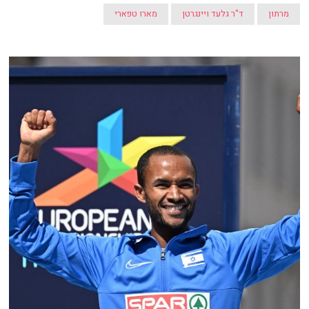
מרתון
ד"ר גלעד ויינגרטן
מארו טפארי