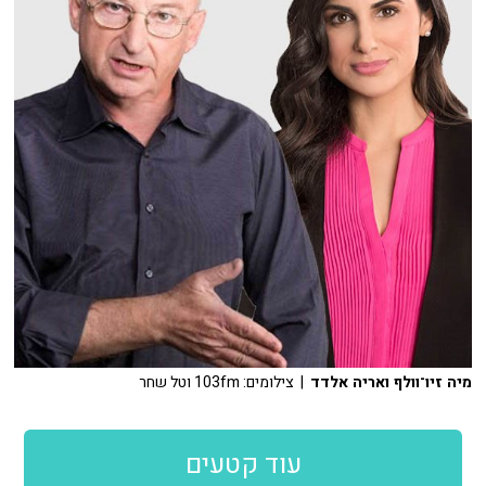
מיה זיו־וולף ואריה אלדד
| צילומים: 103fm וטל שחר
עוד קטעים