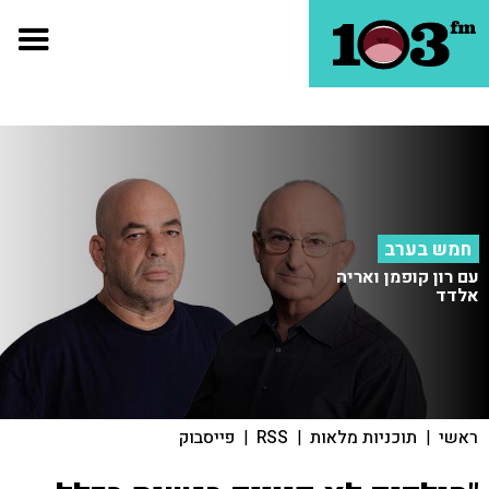
חמש בערב
עם רון קופמן ואריה
אלדד
ראשי
|
תוכניות מלאות
|
RSS
|
פייסבוק