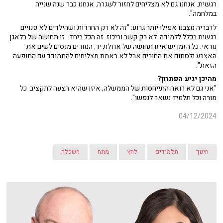
רגשית. אנחנו גם לא מצליחים לחזור לשגרה. אנחנו כבר שנה שנייה
במלחמה".
לדבריה מצבנו אפילו יותר גרוע: "זה לא רק החרדות ושהילדים לא פנויים
רגשית בכלל ללמידה. לא רק קשב וריכוז. זה הכל ביחד. זו תחושה של בלאגן
נוראי. כל הזמן יש איזו תחושה של אוזלת יד. המורים מנסים לשים את
האצבע ולסתום את החורים אבל לא באמת מצליחים להתמודד עם התופעה
הזאת".
מהיכן יגיע הפתרון?
"אני גם לא רואה התייחסות של הממשלה, איזו שהיא הצעה לתקציב. כל
מורה וכל תלמיד נשאר לנפשו".
04/12/2024
חינוך
תלמידים
לחץ
מתח
השכלה