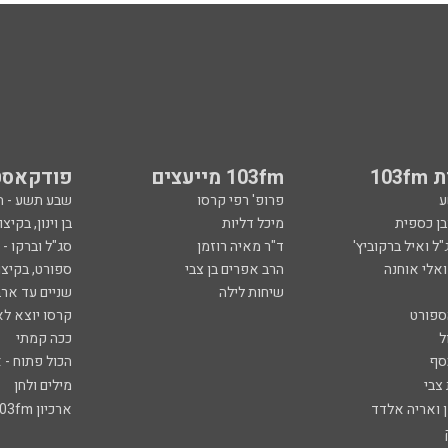
103
103fm מייעצים
פודקאסט
ע
פרופ' רפי קרסו
שבע תשע - 
ובן כספית
מיכל דליות
בן וינון, בקיצו
ל ואיל ברקוביץ'
ד"ר מאיה רוזמן
סג"ל וברקו -
ואלי אוחנה
הרב אפרים בן צבי
ספורט, בקיצו
שיחות לילה
שניים עד ארב
ספורט
קרסו יוצא לא
ל
ככה קמתי
סף
הכול פתוח - א
 צבי
מילים ולחן
ן ואריה אלדד
ארכיון 103fm