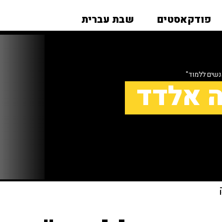
פודקאסטים
שבת עברית
שים ללמוד"
ה אלדד