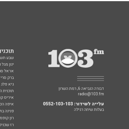
תוכניות fm
שבע תש
ינון מגל 
אראל סג"
ברק סרי 
גיא פלג
דבורה הנביאה 6, רמת השרון
תוכנית ה
radio@103.fm
איריס קו
עלייה לשידור: 0552-103-103
איפה הכ
בעלות שיחה רגילה
פנינה בת
רון קופמ
רז שכניק