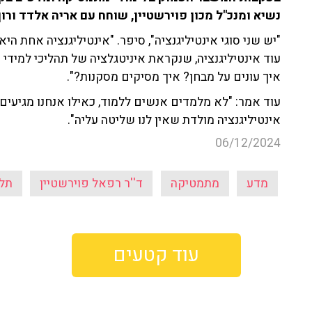
נשיא ומנכ''ל מכון פוירשטיין, שוחח עם אריה אלדד ורון קופמן ב-103fm והב
"יש שני סוגי אינטיליגנציה", סיפר. "אינטיליגנציה אחת היא
עוד אינטיליגנציה, שנקראת איניטגלציה של תהליכי למיד
איך עונים על מבחן? איך מסיקים מסקנות?".
עוד אמר: "לא מלמדים אנשים ללמוד, כאילו אנחנו מגיעים ל
אינטיליגנציה מולדת שאין לנו שליטה עליה".
06/12/2024
מדע
מתמטיקה
ד''ר רפאל פוירשטיין
תלמ
עוד קטעים