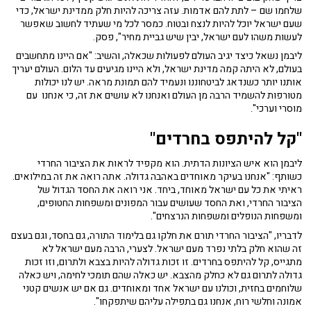
שלחמו שם – לתת להם אדמות. עזה צריכה להיות חלק ממדינת ישראל, כדי
שעם ישראל יוכל להיות לנצח ובטוח. כמסר לכל מי שעתיד לחשוב שאפשר
לעשות משהו לעם ישראל, יבין שיש גביית מחיר", פסק.
ליבמן נשאל כיצד יגיב העולם לפעולות שכאלה, והשיב: "אם היינו מתחשבים
בעולם, לא היתה קמה מדינת ישראל, ולא היינו מגיעים עד הלום. העולם יעריך
אותנו יותר כשנדאג לביטחוננו ונעמיד להם תמונת מראה. יש לנו יכולות
מטורפות להשמיד הרבה מן העולם ואנחנו לא עושים את זה, כי אנחנו עם
מוסרי וערכי".
"קל להיתפס בחרדים"
ליבמן הוא איש הציונות הדתית. הוא מקפיד לראות את הציבור החרדי
כשותף: "אנחנו בעיקר מאוחדים באהבה גדולה. אתה רואה את זה במילואים.
ראיתי את כל עם ישראל מאוחד, ביחד. אני רואה את החסד הגדול של
הציבור החרדי, ואת החסד שעושים עבור המפונים ומשפחות החטופים,
ומשפחות הנופלים ומשפחות הנרצחים".
לדבריו, "הציבור החרדי תורם את חלקו גם בלימוד התורה, גם בחסד, וגם בעצם
זה שהוא חלק בלתי נפרד מעם ישראל. לצערי, הרבה מעם ישראל לא
מתגייס, קל להיתפס בחרדים. זו זכות גדולה להיות בצבא ולתרום, וזו זכות
גדולה לתרום גם לא כחלק מהצבא. יש כאלה שהם תומכי לחימה, ויש כאלה
שלוחמים בחזית, וכולנו עם ישראל אחד ומאוחדים. גם אם יש אנשים קטני
אמונה וחלשי רוח, אנחנו גם בתפילה עליהם שיתפקחו".