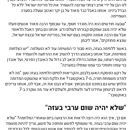
לנו הבן על ידי אויב רצחני שרוצה להשמיד את כל מדינת ישראל. ללא כל
הבדל בינינו. אנחנו באבל כבד מאוד על בן יקר ואהוב שעלה בסערה
השמיימה.
"שבעה חודשים הוא היה מוגדר חטוף, עד שבסוף הרבה מאוד אנשים פעלו
שלא יהיה מצב שמקום קבורתו לעולם נדע. אנחנו גם בתוך האבל הלאומי.
אבל עם הרבה אמונה ותקווה בעם ישראל, במדינת ישראל ובנצח ישראל,
שנצא מחוזקים", אמר ליבמן.
באשר ללחימה בעזה, הוא סבור כי המשימה עוד לא הושלמה: "יש הצלחות
מסוימות, אבל אנחנו באמצע הדרך להשיב את ההרתעה ולהשמיד את
מבקשי רעתנו, עם אמונה גדולה וכאב לב גדול על האובדן הפרטי, ועל אובדן
בני עמנו ותומכי בני עמנו שנפלו במערכה".
על רקע הפסקת האש בלבנון, והקריאות לסיום הלחימה בעזה טען: "מה לא
למדנו משמחת תורה, מ-7 באוקטובר? את הלקח הנורא שהשקט המדומה
והלחץ שיש גם בתוכנו וגם מבחוץ. אם לא הבנו את זה, אבוי לנו, אנחנו צריכים
לדאוג לביטחון עתידנו לעד ולעולמים, ולעולם לא עוד מה שקרה ב-7
באוקטובר".
"שלא יהיה שום ערבי בעזה"
אם כך, איך הוא היה רוצה לראות את הרצועה ביום שאחרי המלחמה? "שלא
יהיה שום ערבי בעזה. מי ששותף לפשע ומחפה על פשע, צריך להיות מושמד.
צריך שהקיבוצים יורחבו עד לים, להחזיר את אנשי גוש קטיף, לכל הגיבורים