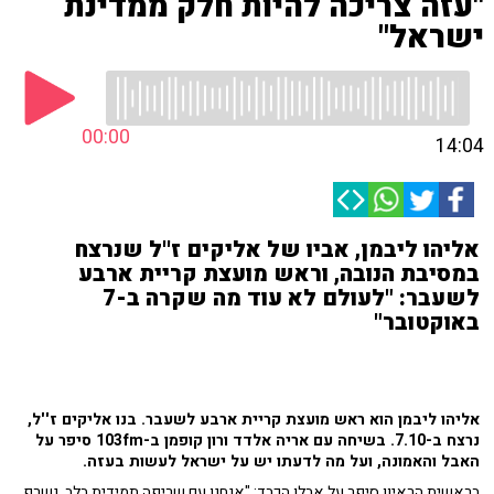
"עזה צריכה להיות חלק ממדינת
ישראל"
00:00
14:04
אליהו ליבמן, אביו של אליקים ז''ל שנרצח
במסיבת הנובה, וראש מועצת קריית ארבע
לשעבר: "לעולם לא עוד מה שקרה ב-7
באוקטובר"
אליהו ליבמן הוא ראש מועצת קריית ארבע לשעבר. בנו אליקים ז''ל,
נרצח ב-7.10. בשיחה עם אריה אלדד ורון קופמן ב-103fm סיפר על
האבל והאמונה, ועל מה לדעתו יש על ישראל לעשות בעזה.
בראשית הראיון סיפר על אבלו הכבד: "אנחנו עם שריפה תמידית בלב. נשרף