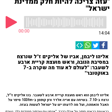
"עזה צריכה להיות חלק ממדינת
ישראל"
00:00
14:04
אליהו ליבמן, אביו של אליקים ז''ל שנרצח
במסיבת הנובה, וראש מועצת קריית ארבע
לשעבר: "לעולם לא עוד מה שקרה ב-7
באוקטובר"
אליהו ליבמן הוא ראש מועצת קריית ארבע לשעבר. בנו אליקים ז''ל,
נרצח ב-7.10. בשיחה עם אריה אלדד ורון קופמן ב-103fm סיפר על
האבל והאמונה, ועל מה לדעתו יש על ישראל לעשות בעזה.
בראשית הראיון סיפר על אבלו הכבד: "אנחנו עם שריפה תמידית בלב. נשרף