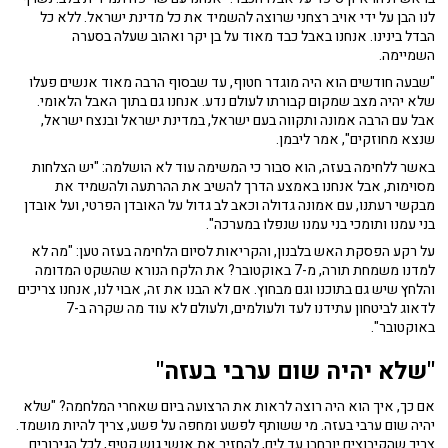
לנו הבן על ידי אויב רצחני שרוצה להשמיד את כל מדינת ישראל. ללא כל
הבדל בינינו. אנחנו באבל כבד מאוד על בן יקר ואהוב שעלה בסערה
השמיימה.
"שבעה חודשים הוא היה מוגדר חטוף, עד שבסוף הרבה מאוד אנשים פעלו
שלא יהיה מצב שמקום קבורתו לעולם נדע. אנחנו גם בתוך האבל הלאומי.
אבל עם הרבה אמונה ותקווה בעם ישראל, במדינת ישראל ובנצח ישראל,
שנצא מחוזקים", אמר ליבמן.
באשר ללחימה בעזה, הוא סבור כי המשימה עוד לא הושלמה: "יש הצלחות
מסוימות, אבל אנחנו באמצע הדרך להשיב את ההרתעה ולהשמיד את
מבקשי רעתנו, עם אמונה גדולה וכאב לב גדול על האובדן הפרטי, ועל אובדן
בני עמנו ותומכי בני עמנו שנפלו במערכה".
על רקע הפסקת האש בלבנון, והקריאות לסיום הלחימה בעזה טען: "מה לא
למדנו משמחת תורה, מ-7 באוקטובר? את הלקח הנורא שהשקט המדומה
והלחץ שיש גם בתוכנו וגם מבחוץ. אם לא הבנו את זה, אבוי לנו, אנחנו צריכים
לדאוג לביטחון עתידנו לעד ולעולמים, ולעולם לא עוד מה שקרה ב-7
באוקטובר".
"שלא יהיה שום ערבי בעזה"
אם כך, איך הוא היה רוצה לראות את הרצועה ביום שאחרי המלחמה? "שלא
יהיה שום ערבי בעזה. מי ששותף לפשע ומחפה על פשע, צריך להיות מושמד.
צריך שהקיבוצים יורחבו עד לים, להחזיר את אנשי גוש קטיף, לכל הגיבורים