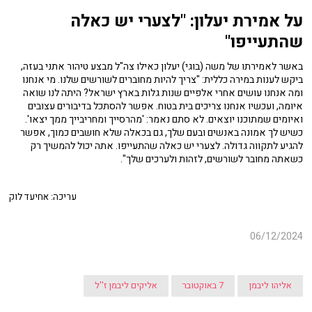
על אמירת יעלון: "לצערי יש כאלה
שהתעייפו"
באשר לאמירתו של משה (בוגי) יעלון כאילו צה"ל מבצע טיהור אתני בעזה,
ביקש לענות במירה כללית: "צריך להיות מחוברים לשורשים שלנו. מי אנחנו
ומה אנחנו עושים אחרי אלפיים שנות גלות בארץ ישראל? היתה לנו שואה
איומה, ועכשיו אנחנו צריכים בית בטוח. אפשר להסתכל בדיבורים עצובים
ואיומים שמתוכנו יוצאים. לא סתם נאמר: 'מהרסייך ומחריבייך ממך יצאו'.
כשיש לך אמונה באנשים ובעם שלך, גם בכאלה שלא חושבים כמוך, אפשר
להגיע לתקווה גדולה. לצערי יש כאלה שהתעייפו. אתה יכול להמשיך רק
כשאתה מחובר לשורשים, לזהות ולערכים שלך".
עריכה: אחיעד לוק
06/12/2024
אליהו ליבמן
7 באוקטובר
אליקים ליבמן ז''ל