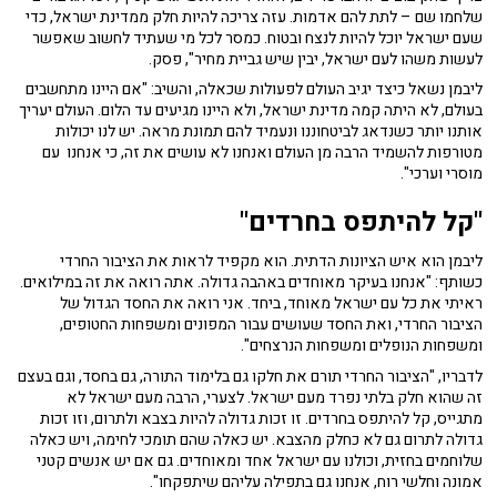
שלחמו שם – לתת להם אדמות. עזה צריכה להיות חלק ממדינת ישראל, כדי
שעם ישראל יוכל להיות לנצח ובטוח. כמסר לכל מי שעתיד לחשוב שאפשר
לעשות משהו לעם ישראל, יבין שיש גביית מחיר", פסק.
ליבמן נשאל כיצד יגיב העולם לפעולות שכאלה, והשיב: "אם היינו מתחשבים
בעולם, לא היתה קמה מדינת ישראל, ולא היינו מגיעים עד הלום. העולם יעריך
אותנו יותר כשנדאג לביטחוננו ונעמיד להם תמונת מראה. יש לנו יכולות
מטורפות להשמיד הרבה מן העולם ואנחנו לא עושים את זה, כי אנחנו עם
מוסרי וערכי".
"קל להיתפס בחרדים"
ליבמן הוא איש הציונות הדתית. הוא מקפיד לראות את הציבור החרדי
כשותף: "אנחנו בעיקר מאוחדים באהבה גדולה. אתה רואה את זה במילואים.
ראיתי את כל עם ישראל מאוחד, ביחד. אני רואה את החסד הגדול של
הציבור החרדי, ואת החסד שעושים עבור המפונים ומשפחות החטופים,
ומשפחות הנופלים ומשפחות הנרצחים".
לדבריו, "הציבור החרדי תורם את חלקו גם בלימוד התורה, גם בחסד, וגם בעצם
זה שהוא חלק בלתי נפרד מעם ישראל. לצערי, הרבה מעם ישראל לא
מתגייס, קל להיתפס בחרדים. זו זכות גדולה להיות בצבא ולתרום, וזו זכות
גדולה לתרום גם לא כחלק מהצבא. יש כאלה שהם תומכי לחימה, ויש כאלה
שלוחמים בחזית, וכולנו עם ישראל אחד ומאוחדים. גם אם יש אנשים קטני
אמונה וחלשי רוח, אנחנו גם בתפילה עליהם שיתפקחו".