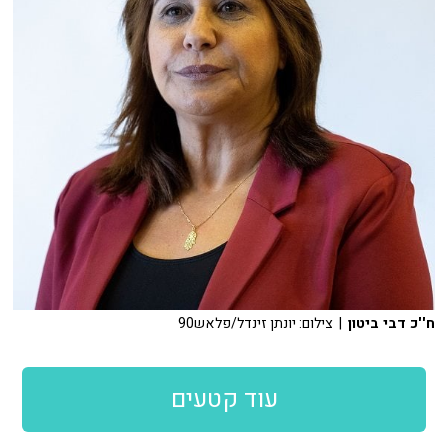
ח''כ דבי ביטון
| צילום: יונתן זינדל/פלאש90
עוד קטעים