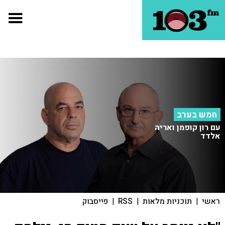
חמש בערב
עם רון קופמן ואריה
אלדד
ראשי
|
תוכניות מלאות
|
RSS
|
פייסבוק