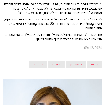
"אנחנו לא נוותר על שום חטוף חי, זה לא יעלה על הדעת. אנחנו נילחם שכולם
ישובו, בכל מחיר. תרוקן את בתי הכלא, זה לא מעניין אותי", אמר ביטון
והוסיפה: "תביאו אותם, אנחנו יודעים להילחם, יש לנו צבא מעולה".
לדבריה, "אי אפשר עכשיו להתחיל ולמצוא דרכים איך אנחנו מעכבים עסקה,
ויהיו רקטות? יהיו רקטות. שדרות חיה 20 שנה עם רקטות, לא ראיתי שזה
הטריד מישהו"
עוד אמרה: "זה הניצחון המוחלט בשבילי, תחזירו לנו את הילדים, את הנכדים,
הלוואי ונמצא את משפחת ביבס, איך אפשר לישון?".
09/12/2024
עימות
אלמוג כהן
יש עתיד
דבי ביטון