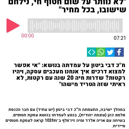
"לא נוותר על שום חטוף חי, נילחם
שישובו, בכל מחיר"
00:00
07:21
ח''כ דבי ביטון על עמדתה בנושא: "אי אפשר
למצוא דרכים איך אנחנו מעכבים עסקה, ויהיו
רקטות? שדרות חיה 20 שנה עם רקטות, לא
ראיתי שזה הטריד מישהו"
במהלך ישיבה, התעמתה ח''כ דבי ביטון (יש עתיד) עם חבר הכנסת
אלמוג כהן (עוצמה יהודית), בנוגע לעמדתו בנושא עסקת חטופים.
בשיחה עם אריה אלדד ומיה זיו־וולף ב־103fm קראה לעסקת חטופים
מיידית.