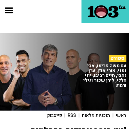
ספורט
עם משה פרימו, אבי
נמני, אורי אוזן, ערן
זהבי, חיים רביבו, יוני
הללי, לירן שכנר וגילי
ורמוט
ראשי
|
תוכניות מלאות
|
RSS
|
פייסבוק