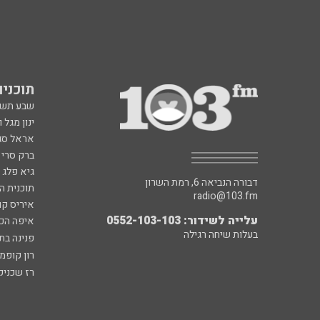
תוכניות fm
שבע תש
ינון מגל 
אראל סג"
ברק סרי 
גיא פלג
דבורה הנביאה 6, רמת השרון
תוכנית ה
radio@103.fm
איריס קו
עלייה לשידור: 0552-103-103
איפה הכ
בעלות שיחה רגילה
פנינה בת
רון קופמ
רז שכניק