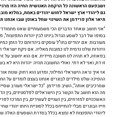
ושבפעם הראשונה כל הרקמה האנושית החיה הזו מרגישה
גם ליהודי ארץ ישראל לחוש יהודים באמת, במלוא מובן
תיאר אלון פרידמן את השינוי שחל באופן שבו אנחנו ת
"אני חושב שאחד הדברים הכי משמעותיים שאנו מתמודדים 
בסופו של דבר לשסע הגדול בינינו לבין יהדות התפוצות", פ
מעורבות. אם יהודים בחו"ל עוסקים ביהדותם כל הזמן כמיע
היהדות שלנו נדמית לנו כמובנת מאליה. אם ניקח ישראלי חיל
בפאוזה, לא תהיה לנו תשובה מיידית. אם הוא יחשוב על זה 
זו דת, ואני לא דתי. ואולי התשובה תהיה: יהדות היא לא בשב
אז איך נראה הישראלי החילוני, ומדוע הוא רחוק שנות אור
ההפיכה שלנו מילדים לבוגרים אנחנו בעצם לומדים על ה
מה הוא חושב על הקשר בין הישראלים לפלסטינים, בין הדתיי
האשכנזים למזרחים, בין העניים לעשירים, בין המרכז לפריפ
חייו הבוגרים מבלי להתייחס בכלל לסוגיית היותו יהודי שח
ליהודי התפוצות לא נמצא בכלל בסדרת השסעים האלה שע