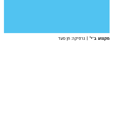
מקצוע ב־י'
| גרפיקה: חן סעד