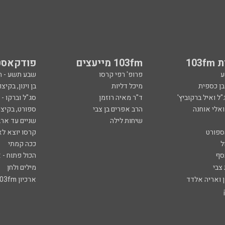
103
103fm מייעצים
פודקאסט
ע
פרופ' רפי קרסו
שבע תשע - 
ובן כספית
מיכל דליות
בן וינון, בקיצו
ל ואיל ברקוביץ'
ד"ר מאיה רוזמן
סג"ל וברקו -
ואלי אוחנה
הרב אפרים בן צבי
ספורט, בקיצו
שיחות לילה
שניים עד ארב
ספורט
קרסו יוצא לא
ל
ככה קמתי
סף
הכול פתוח - א
 צבי
מילים ולחן
ן ואריה אלדד
ארכיון 103fm