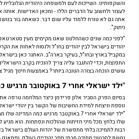
והשקפותינו. השייכות לעם ולמשפחה היהודית הגלובלית לא
לעצור ולחשוב על הדברים הללו - ומכאן האדישות. אותה 
אתה גם לא טורח ללמוד עליו שום דבר. כשאתה בור בנושא 
ניתוק".
יהודים בישראל לבין יהודים בחו"ל ולנסות לאחות את הקרע, 
במקביל בארץ ובחו"ל, בעיקר בארה"ב. האתגר כאן בישראל
התפוצות, וכדי להתגבר עליה צריך להנכיח בקרב הישראלי
עושים הנכחה בצורה הטובה ביותר? באמצעות חינוך מגיל צ
"ילד ישראלי אחרי 7 באוקטובר מרגיש כמה המדינה שלו מבודדת"
נוספת וניצחת למידת החשיבות של הקשר בין יהודי ישראל ל
"ילד ישראלי אחרי 7 באוקטבר מרגיש כמה המדי
שלו בלחץ מכל מיני חזיתות שהולכות ונפתחות. הוא מגיע
רבות לתמיכה בלתי מתפשרת של יהדות העולם בישראל בד
נחשף לסרטוני תמיכה מבתי ספר יהודיים בעולם, ופתאום ה