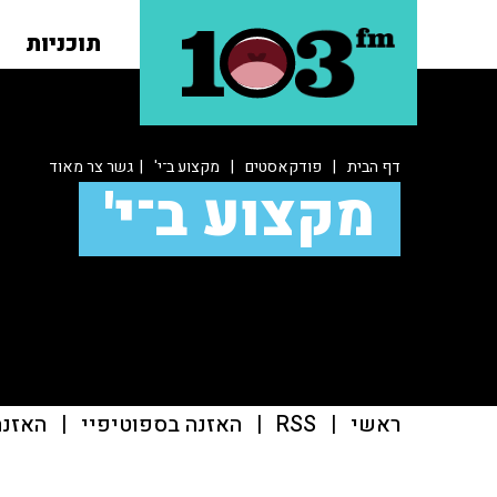
תוכניות
דף הבית
|
פודקאסטים
|
מקצוע ב־י'
| גשר צר מאוד
מקצוע ב־י'
ראשי
|
RSS
|
האזנה בספוטיפיי
|
האזנה ב־casts