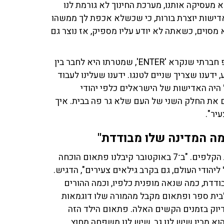
 מעסיקה אותנו, מערכת החינוך לא גורמת לנו
אדישות יוצרת בורות, כי שכשלא אכפת לך ממשהו
מסוים, כשאתה לא יודע עליו מספיק, אז נוצר גם
"לפני כמה שנים כשהחלטנו שאנו מקימים מעין סטארטאפ חברתי שנקרא 'ENTER', שמטרתו היא לחבר בין
ידענו שצריך שניים לטנגו. ידענו שעלינו לעבוד
 היה האדישות של הישראלים כלפי יהודי
ם את החלק השני של העם שלא גר פה בבית. איך
עיר".
בסיום הפרק הסביר אלון פרידמן כיצד המלחמה טרפה את הקלפים. "ב־7 באוקטובר קיבלנו פתאום הוכחה
יהודי העולם, גם בקרב גילאים צעירים", הדגיש.
נה שלו מבודדת, כמה שנאה מופנית כלפיו, וכמה ההורים
 לבית ספר ופתאום מקבל מהמורה שלו דוגמאות
יוק בזמנים הקשים האלה. פתאום הילד הזה
וא מבין שיש לנו גב, שיש לנו משפחה מחוץ