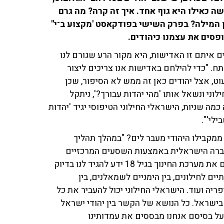
 כאילו היא גוף אחד. איך זה קרה? מה גרם
 המילה? בפרק השישי בפודקאסט 'מקצוע ב־י''
ופסים את עצמנו כיהודים.
איתם זו האדישות, היא מקור הרע שגורם לנו
תח. "כדי להילחם באדישות אנו צריכים ליצור
וט, אצל יהודים כאן זה ממש לא הסיפור, שכן
וני ונשאל אותו 'מהי יהדות עבורך?', ניתקל
כמה שניות, הישראלי החילוני הטיפוסי יגיד 'יהדות
ילי'".
 ממקבילו היהודי מעבר לים? "במהלך תהליך
חברה הישראלית באמצעות השסעים המרכזיים
שמרכיבים אותה", השיב פרידמן. "כל ישראלי מעורב שסיים את מערכת החינוך בגיל 18 ידע להגיד לנו בדיוק
ם לחילונים, בין הימניים לשמאלנים, בין
ריה ועוד. הישראלי החילוני יכול להעביר את כל
י בישראל. כל הנושא של הקשר בין יהודי ישראל
ל בסיסם אנחנו מבססים את עמדותינו