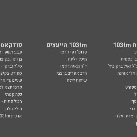
103
103fm מייעצים
פודקאסט
ע
פרופ' רפי קרסו
שבע תשע - 
ובן כספית
מיכל דליות
בן וינון, בקיצו
ל ואיל ברקוביץ'
ד"ר מאיה רוזמן
סג"ל וברקו -
ואלי אוחנה
הרב אפרים בן צבי
ספורט, בקיצו
שיחות לילה
שניים עד ארב
ספורט
קרסו יוצא לא
ל
ככה קמתי
סף
הכול פתוח - א
 צבי
מילים ולחן
ן ואריה אלדד
ארכיון 103fm