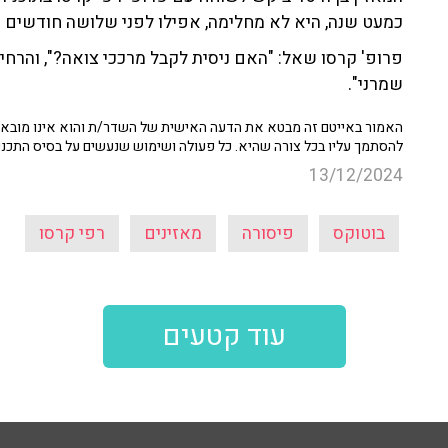
כמעט שנה, היא לא מחלימה, אפילו לפני שלושה חודשים הז
פרופ' קרסו שאל: "האם ניסית לקבל מרככי צואה?", והרחיב
שמרני".
האמור באייטם זה מבטא את הדעה האישית של השדר/ת והוא אינו מובא כ
להסתמך עליו בכל צורה שהיא. כל פעולה ושימוש שנעשים על בסיס התכנ
13/12/2024
בוטוקס
פיסורה
מאזינים
רפי קרסו
עוד קטעים