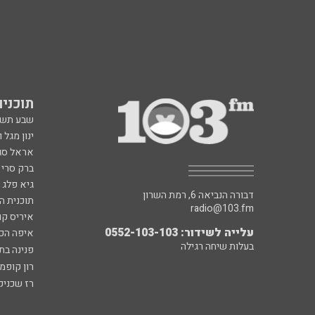
תוכניות fm
שבע תש
ינון מגל 
אראל סג"
ברק סרי 
גיא פלג
דבורה הנביאה 6, רמת השרון
תוכנית ה
radio@103.fm
איריס קו
עלייה לשידור: 0552-103-103
איפה הכ
בעלות שיחה רגילה
פנינה בת
רון קופמ
רז שכניק