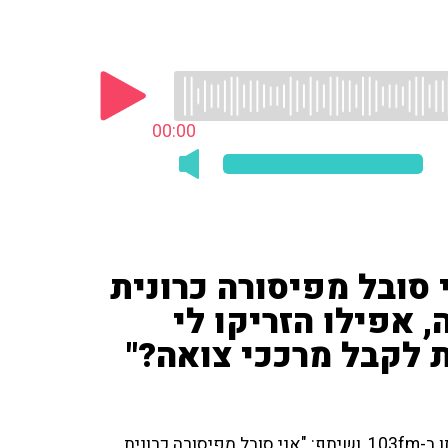
00:00
יתף: "אני סובל מפיסורה כרונית
 אפילו הזריקו לי
ת לקבל מרככי צואה?"
המאזין בן ה-45 ביקש לשוחח עם פרופ' רפי קרסו בתוכניתו ב-103fm, ושיתף: "אני סובל מפיסורה כרונית