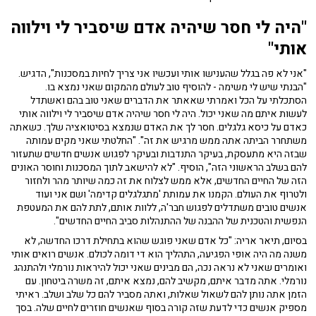
"היה לי חסר שיהיה אדם שיסביר לי וילווה
אותי"
"אני לא פה בגלל שהענישו אותי ועכשיו אני צריך לחיות במסכנות", הדגיש.
"הבנתי שיש לי משימה - להוסיף טוב לעולם מהמקום שאני נמצא בו.
הסתכלתי על הכל ואמרתי שאאתר את הדברים שאני טוב בהם ואשתדל
לעשות איתם מה שאני יכול. היה לי חסר שיהיה אדם שיסביר לי וילווה אותי
כאדם על כיסא גלגלים. חסר לך את האדם שנמצא בסיטואציה שלך. כשאתה
משתחרר הביתה אתה ממש מרגיש את זה". "החלטתי שאני מקים עמותה
שבזה היא מתעסקת, בעיקר התנדבות ובעיקר לפגוש אנשים חדשים שתעזור
להם בשלב הראשוני הזה", הוסיף. "לא להישאב לתוך המסכנות וחוסר האונים
הזה של החיים החדשים, אלא ממש לצלוח את זה כמה שיותר מהר ולחזור
ולטרוף את העולם. הקמנו את עמותת 'מתגלגלים קדימה' ושם אני ועוד
אנשים טובים משתדלים לפגוש חבר'ה, ללוות אותם, לתת להם את המעטפת
הנפשית והטכנית של ההבנה של ההתנהלות סביב החיים החדשים".
בסיום, תיאר אריה: "כל אדם שאני פוגש שהוא בתחילת דרכו החדשה, לא
משנה מה היה אופי הפגיעה, התהליך הוא די דומה לכולם. אנשים רואים אותי
ואומרים שאני לא נראה נכה, הם מבינים שאני יכול להיראות נורמלי ולהתנהג
נורמלי. אתה מדבר איתם, מקשיב להם, נמצא איתם, זה משרה ביטחון. עם
הזמן אתה נותן להם לשאול שאלות, ואתה מסביר להם כל שלב ושלב. ראיתי
מספיק אנשים כדי לדעת שזה קורה בסוף שאנשים חוזרים לחיים שלה. בסך