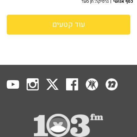
כסף אנושי
| גרפיקה: חן סעד
עוד קטעים