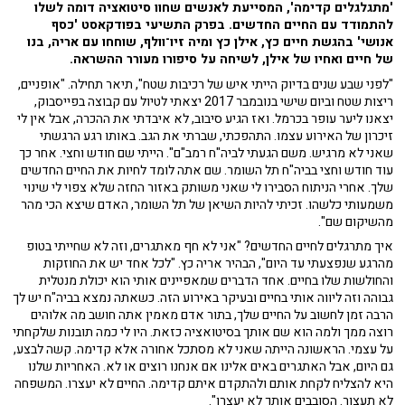
'מתגלגלים קדימה', המסייעת לאנשים שחוו סיטואציה דומה לשלו
להתמודד עם החיים החדשים. בפרק התשיעי בפודקאסט 'כסף
אנושי' בהגשת חיים כץ, אילן כץ ומיה זיו־וולף, שוחחו עם אריה, בנו
של חיים ואחיו של אילן, לשיחה על סיפורו מעורר ההשראה.
"לפני שבע שנים בדיוק הייתי איש של רכיבות שטח", תיאר תחילה. "אופניים,
ריצות שטח וביום שישי בנובמבר 2017 יצאתי לטיול עם קבוצה בפייסבוק,
יצאנו ליער עופר בכרמל. ואז הגיע סיבוב, לא איבדתי את ההכרה, אבל אין לי
זיכרון של האירוע עצמו. התהפכתי, שברתי את הגב. באותו רגע הרגשתי
שאני לא מרגיש. משם הגעתי לביה"ח רמב"ם". הייתי שם חודש וחצי. אחר כך
עוד חודש וחצי בביה"ח תל השומר. שם אתה לומד לחיות את החיים החדשים
שלך. אחרי הניתוח הסבירו לי שאני משותק באזור החזה שלא צפוי לי שינוי
משמעותי כלשהו. זכיתי להיות השיאן של תל השומר, האדם שיצא הכי מהר
מהשיקום שם".
איך מתרגלים לחיים החדשים? "אני לא חף מאתגרים, וזה לא שחייתי בטופ
מהרגע שנפצעתי עד היום", הבהיר אריה כץ. "לכל אחד יש את החוזקות
והחולשות שלו בחיים. אחד הדברים שמאפיינים אותי הוא יכולת מנטלית
גבוהה וזה ליווה אותי בחיים ובעיקר באירוע הזה. כשאתה נמצא בביה"ח יש לך
הרבה זמן לחשוב על החיים שלך, בתור אדם מאמין אתה חושב מה אלוהים
רוצה ממך ולמה הוא שם אותך בסיטואציה כזאת. היו לי כמה תובנות שלקחתי
על עצמי. הראשונה הייתה שאני לא מסתכל אחורה אלא קדימה. קשה לבצע,
גם היום, אבל האתגרים באים אלינו אם אנחנו רוצים או לא. האחריות שלנו
היא להצליח לקחת אותם ולהתקדם איתם קדימה. החיים לא יעצרו. המשפחה
לא תעצור. הסובבים אותך לא יעצרו".