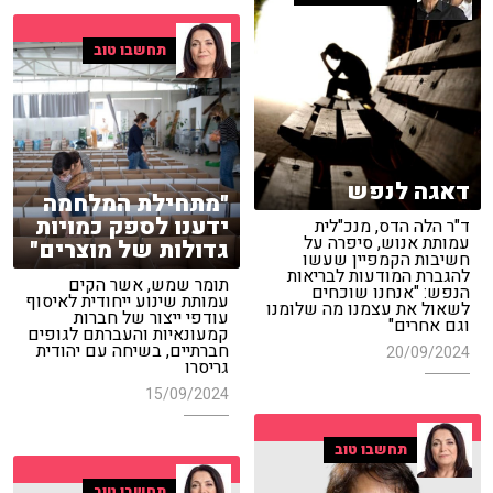
תחשבו טוב
דאגה לנפש
"מתחילת המלחמה
ידענו לספק כמויות
ד"ר הלה הדס, מנכ"לית
עמותת אנוש, סיפרה על
גדולות של מוצרים"
חשיבות הקמפיין שעשו
להגברת המודעות לבריאות
תומר שמש, אשר הקים
הנפש: "אנחנו שוכחים
עמותת שינוע ייחודית לאיסוף
לשאול את עצמנו מה שלומנו
עודפי ייצור של חברות
וגם אחרים"
קמעונאיות והעברתם לגופים
חברתיים, בשיחה עם יהודית
20/09/2024
גריסרו
15/09/2024
תחשבו טוב
תחשבו טוב