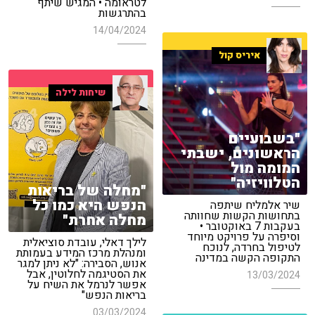
לטראומה • המגיש שיתף
בהתרגשות
14/04/2024
איריס קול
שיחות לילה
"בשבועיים
הראשונים, ישבתי
המומה מול
הטלוויזיה"
"מחלה של בריאות
הנפש היא כמו כל
שיר אלמליח שיתפה
בתחושות הקשות שחוותה
מחלה אחרת"
בעקבות 7 באוקטובר •
וסיפרה על פרויקט מיוחד
לילך דאלי, עובדת סוציאלית
לטיפול בחרדה, לנוכח
ומנהלת מרכז המידע בעמותת
התקופה הקשה במדינה
אנוש, הסבירה: "לא ניתן למגר
את הסטיגמה לחלוטין, אבל
13/03/2024
אפשר לנרמל את השיח על
בריאות הנפש"
03/03/2024