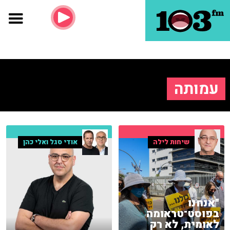
עמותה
שיחות לילה
אודי סגל ואלי כהן
"אנחנו
בפוסט־טראומה
לאומית, לא רק