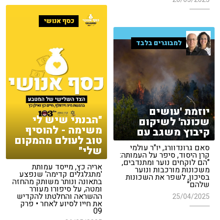
כסף אנושי
למבוגרים בלבד
יוזמת 'עושים
"הבנתי שיש לי
שכונה' לשיקום
משימה - להוסיף
קיבוץ משגב עם
טוב לעולם מהמקום
סאם גרונדוורג, יו"ר עולמי
שלי"
קרן היסוד, סיפר על העמותה:
"הם לוקחים נוער ומתנדבים,
אריה כץ, מייסד עמותת
משכונות מורכבות ונוער
'מתגלגלים קדימה' שנפצע
בסיכון, לשפר את השכונות
בתאונה ונותר משותק מהחזה
שלהם"
ומטה, על סיפורו מעורר
ההשראה והחלטתו להקדיש
25/04/2025
את חייו לסיוע לאחר • פרק
09