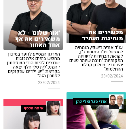
מכשירים את
'אור שלום' - לא
מנהיגות העתיד
משאירים את אף
אחד מאחור
עו"ד אורית רישפי, מומחית
לממשל ויו"ר עמותת כ"ן,
הארגון המסייע לנוער בסיכון
לקראת הבחירות לרשויות
מחפש בימים אלה זוגות
המקומיות: "חובה שיותר נשים
שרוצים להיות הורי משפחתון
יהיו סביב שולחן קבלת
• המנכ"לית טלי חלף יצאה
ההחלטות"
בקריאה: "יש ילדים שזקוקים
לפתרון הזה"
23/02/2024
23/02/2024
אודי סגל ואלי כהן
איפה הכסף