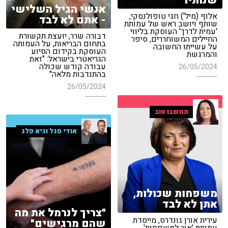
שנותיו"
אנשי הגיל השלישי
אלוף (מיל') חגי טופולנסקי,
- אתם לא לבד
שותף ויושב ראש של עמותת
'עמית לדרך' העוסקת בליווי
דבורה שרר, יועצת תקשורת
החיילים המשוחררים, סיפר
בתחום הבריאות, על העמותה
על עשייתו החשובה
העוסקת בקידום הסיוע
והמרגשת
הגריאטרי בישראל: "זאת
עבודה קודש שכולה
26/05/2024
בהתנדבות מלאה"
26/05/2024
תחשבו טוב
אודי סגל וגיא פלג
משפחות שכולות,
אתן לא לבד
"צריך לנרמל את מה
עירית אורן גונדרס, מייסדת
שהם מרגישים"