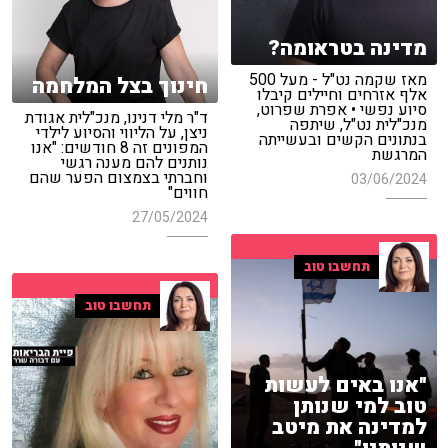
מדינה בטראומה?
מאז שקמה נט"ל - מעל 500
חינוך בצל המלחמה
אלף אזרחים וחיילים קיבלו
סיוע נפשי • אפרת שפרוט,
ד"ר מלי דנינו, מנכ"לית אגודת
מנכ"לית נט"ל, שיתפה
ניצן, על הליווי והסיוע לילדי
בנתונים הקשים ובעשייתה
המפונים זה 8 חודשים: "אנו
המרגשת
נותנים להם מענה רגשי
וחברתי בצמצום הפער שהם
03/06/2024
חווים"
27/05/2024
תחשבו טוב
תחשבו טוב
"אנו באים לעשות
טוב למי שנותן
למדינה את מיטב