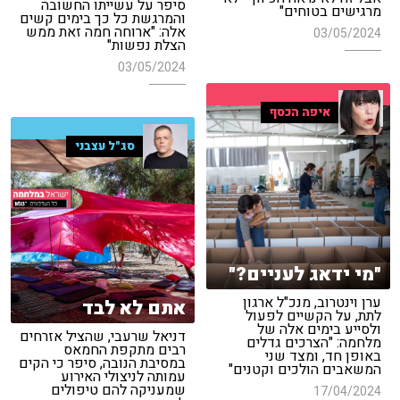
סיפר על עשייתו החשובה
מרגישים בטוחים"
והמרגשת כל כך בימים קשים
אלה: "ארוחה חמה זאת ממש
03/05/2024
הצלת נפשות"
03/05/2024
איפה הכסף
סג"ל עצבני
"מי ידאג לעניים?"
ערן וינטרוב, מנכ"ל ארגון
אתם לא לבד
לתת, על הקשיים לפעול
ולסייע בימים אלה של
דניאל שרעבי, שהציל אזרחים
מלחמה: "הצרכים גדלים
רבים מתקפת החמאס
באופן חד, ומצד שני
במסיבת הנובה, סיפר כי הקים
המשאבים הולכים וקטנים"
עמותה לניצולי האירוע
שמעניקה להם טיפולים
17/04/2024