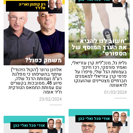
רון קופמן ואריה
אלדד
"חשוב לנו להביא
את הערך המוסף של
הספורט"
משחק כפול?
גלית גל, מנכ"לית קרן עזריאלי,
ואמיר סורסקי, רכז חינוך
אלחנן גרונר ('הקול היהודי')
בעמותת הגל שלי, סיפרו על
שיתף בחשיפתו כי מפלגת
פרסי קרן עזריאלי למאמנים
רע"מ ועמותת הדגל שלה,
חברתיים מצטיינים שהוענקו
סיוע 48, מסובכות בקשרים
לראשונה
עם עמותת החמאס הטורקית
ח'יר אומה
01/03/2024
23/02/2024
אודי סגל ואלי כהן
אודי סגל ואלי כהן