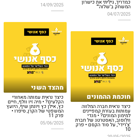
כמדריך, גיליתי את כישרון
14/09/2025
המשחק ב'שלוה'"
04/07/2025
כסף אנושי
כסף אנושי
מהצד השני
חוכמת ההמונים
כיצד נראית עמותה מאחורי
הקלעים? • מיה זיו וולף, חיים
כיצד נראית חברה המלווה
כץ, אילן כץ ויונתן שיף, היועץ
עמותות בעזרת קמפיינים
המשפטי של הקרן, סיפרו •
למימון המונים? • מנדי
פרק 11
וולוסוב, האסטרטג של חברת
05/06/2025
'צ'רידי', על סוד הקסם • פרק
10
20/05/2025