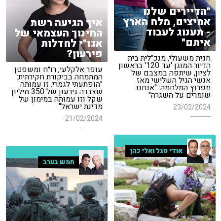
"הדיירים שלנו
אמיצים, מלח הארץ
איך הגיעה רשת
- תענוג לעבוד
החינוך העצמאי של
איתם"
אגו"י לחדלות
פירעון?
חגית משעולי, מנכ"לית בית
הדיור המוגן 'עד 120' בראשון
עופר אלקלעי, רו״ח ומשפטן
לציון, שיתפה במצבם של
המתמחה בביקורת חקירתית:
אנשי הגיל השלישי מאז
"הופתעתי לגמרי. זו עמותה
מפרוץ המלחמה: "אנחנו
שצברה גירעון של 350 מיליון
שומרים על השגרה"
שקל וזו עמותה במימון של
מדינת ישראל"
23/02/2024
21/02/2024
אודי סגל ואלי כהן
חמש בערב