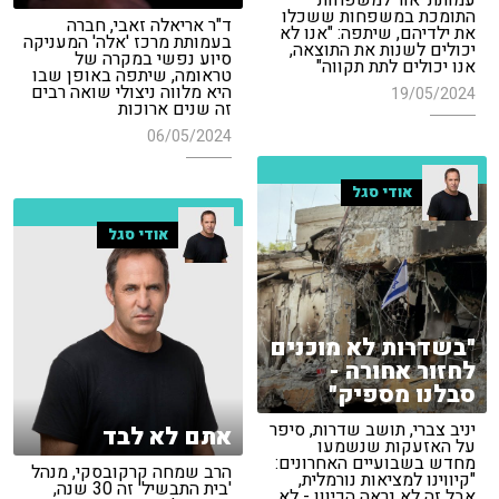
עמותת 'אור למשפחות'
התומכת במשפחות ששכלו
ד"ר אריאלה זאבי, חברה
את ילדיהם, שיתפה: "אנו לא
בעמותת מרכז 'אלה' המעניקה
יכולים לשנות את התוצאה,
סיוע נפשי במקרה של
אנו יכולים לתת תקווה"
טראומה, שיתפה באופן שבו
היא מלווה ניצולי שואה רבים
19/05/2024
זה שנים ארוכות
06/05/2024
אודי סגל
אודי סגל
"בשדרות לא מוכנים
לחזור אחורה -
סבלנו מספיק"
יניב צברי, תושב שדרות, סיפר
אתם לא לבד
על האזעקות שנשמעו
מחדש בשבועיים האחרונים:
הרב שמחה קרקובסקי, מנהל
"קיווינו למציאות נורמלית,
'בית התבשיל' זה 30 שנה,
אבל זה לא נראה הכיוון - לא