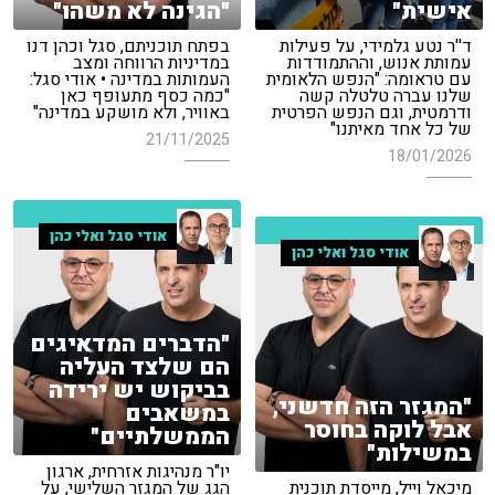
אישית"
"הגינה לא משהו"
ד''ר נטע גלמידי, על פעילות
בפתח תוכניתם, סגל וכהן דנו
עמותת אנוש, וההתמודדות
במדיניות הרווחה ומצב
עם טראומה: "הנפש הלאומית
העמותות במדינה • אודי סגל:
שלנו עברה טלטלה קשה
"כמה כסף מתעופף כאן
ודרמטית, וגם הנפש הפרטית
באוויר, ולא מושקע במדינה"
של כל אחד מאיתנו"
21/11/2025
18/01/2026
אודי סגל ואלי כהן
אודי סגל ואלי כהן
"הדברים המדאיגים
הם שלצד העליה
בביקוש יש ירידה
"המגזר הזה חדשני,
במשאבים
אבל לוקה בחוסר
הממשלתיים"
במשילות"
יו"ר מנהיגות אזרחית, ארגון
מיכאל וייל, מייסדת תוכנית
הגג של המגזר השלישי, על