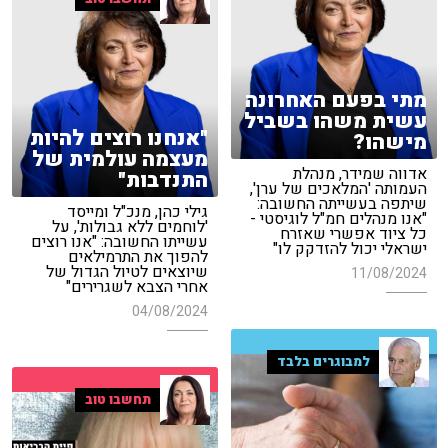
מתי בפעם האחרונה
עשית משהו בשביל
"אנחנו רוצים להיות
מישהו?
מעצמה עולמית של
אדווה שמידר, מנהלת
התנדבות"
העמותה 'המלאכים של ערן',
שיתפה בעשייתה החשובה:
גילי כהן, מנכ"ל ומייסד
"אנו מנהלים חמ"ל לוגיסטי -
'לוחמים ללא גבולות', על
כל ציוד אפשרי שאזרח
עשייתו החשובה: "אנו רוצים
ישראלי יכול להזדקק לו"
להפוך את התרמילאים
שיוצאים לטיול הגדול של
11/08/2024
אחרי הצבא לשגרירים"
04/08/2024
למבוגרים בלבד
תחשבו טוב