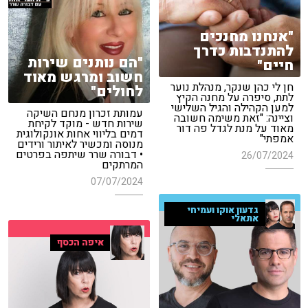
"אנחנו מחנכים
להתנדבות כדרך
"הם נותנים שירות
חיים"
חשוב ומרגש מאוד
חן לי כהן שנקר, מנהלת נוער
לחולים"
לתת, סיפרה על מחנה הקיץ
למען הקהילה והגיל השלישי
עמותת זכרון מנחם השיקה
וציינה: "זאת משימה חשובה
שירות חדש - מוקד לקיחת
מאוד על מנת לגדל פה דור
דמים בליווי אחות אונקולוגית
אמפתי"
מנוסה ומכשיר לאיתור ורידים
• דבורה שרר שיתפה בפרטים
26/07/2024
המרתקים
07/07/2024
גדעון אוקו ועמיחי
אתאלי
איפה הכסף