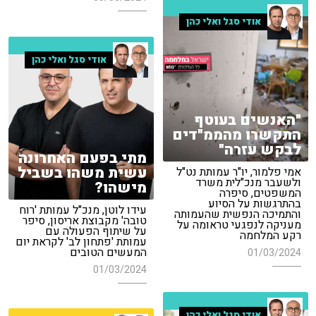
אודי סגל ואלי כהן
אודי סגל ואלי כהן
"האנשים בעוטף
התקשרו מהממ"דים
לבקש עזרה"
מתי בפעם האחרונה
עשית משהו בשביל
אמי פלמור, יו"ר עמותת נט"ל
ולשעבר מנכ"לית משרד
מישהו?
המשפטים, סיפרה
בהתרגשות על הסיוע
עידו לוטן, מנכ"ל עמותת 'רוח
והתמיכה הנפשית שהעמותה
טובה' מקבוצת אריסון, סיפר
מעניקה לנפגעי טראומה על
על שיתוף הפעולה עם
רקע המלחמה
עמותת 'פתחון לב' לקראת יום
המעשים הטובים
01/03/2024
01/03/2024
אודי סגל ואלי כהן