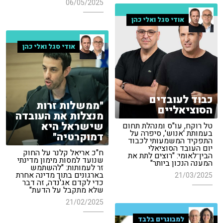
06/05/2025
אודי סגל ואלי כהן
אודי סגל ואלי כהן
כבוד לעובדים
"ממשלות זרות
הסוציאליים
מנצלות את העובדה
שישראל היא
טל רוקח, עו"ס ומנהלת תחום
בעמותת 'אנוש', סיפרה על
דמוקרטיה"
התפקיד המשמעותי לכבוד
יום העובד הסוציאלי
ח"כ אריאל קלנר על החוק
הבין־לאומי: "רוצים לתת את
שנועד למסות מימון מדינתי
המענה הנכון ביותר"
זר לעמותות: "להשתמש
בארגונים בתוך מדינה אחרת
21/03/2025
כדי לקדם אג'נדה, זה דבר
שלא מתקבל על הדעת"
21/02/2025
למבוגרים בלבד