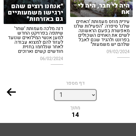
היה לי חבר, היה לי
"אנחנו רוצים שהם
אח
ירגישו משמעותיים
גם באזרחות"
עירית מוזס מעמותת 'האחים
שלנו' סיפרה: "הפעילות שלנו
דנה מלכה מעמותת 'שחר'
מאפשרת בפעם הראשונה
שיתפה בפרויקט החדש
לשים את האחים השכולים
למען אנשי המילואים שנועד
בפרונט ולהגיד שגם לאבל
לעזור להם למצוא עבודה
שלהם יש משמעות"
לאחר שנלחמו בחזית
חודשים קשים וארוכים
09/02/2024
06/02/2024
דף מספר
מתוך
14