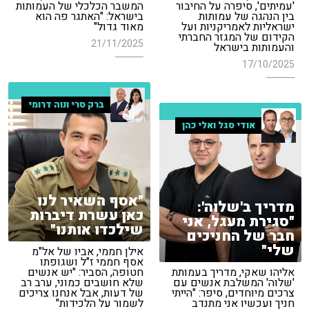
'עמיתים', סיפרה על החיבור
המשבר הכלכלי של העמותות
בין הנהגה של עמותות
בישראל: "האתגר פה הוא
ישראליות לאמריקניות ועל
מאוד גדול"
הקידום של המגזר החברתי
21/11/2025
והעמותות בישראל
17/10/2025
ברק סרי ונוה דרומי
אודי סגל ואלי כהן
"אסף השאיר לנו
מדריך ב'שלוה':
כאן עשרת דיברות
"סגירת מעגל, אני
שילכדו אותנו"
חבר של החניכים
שלי"
אילן חממי, אביו של אל"מ
אסף חממי ז"ל ושגופתו
אליהו שאקי, מדריך בעמותת
חטופה, הסביר: "יש אנשים
'שלוה' המשלבת אנשים עם
שלא חושבים כמוני, ערב רב
צרכים מיוחדים, סיפר: "הייתי
של דעות, אבל אנחנו צריכים
חניך ועכשיו אני מתנדב
לשמור על הלכידות"