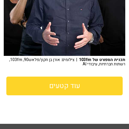
תכנית הספורט של 103fm
| צילומים: אורן בן חקון/פלאש90, 103fm,
רשתות חברתיות, עיבודי AI
עוד קטעים