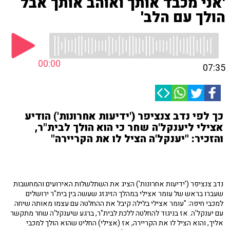
'אני מכבד אותך ואוהב אותך אבל
הולך עם הלב'
00:00
07:35
כך לפי נדב צנציפר ('ידיעות אחרונות') הודיע
אצילי ליענקל'ה שחר כי הוא הולך לבית"ר,
והזכיר: "יענקל'ה הציל לו את הקריירה"
נדב צנציפר ('ידיעות אחרונות') הציג את השתלשלות האירועים והמחשבות
שעברו בראש של עומר אצילי במהלך הזיגזג שעשה בין בית"ר ירושלים
למכבי חיפה: "עומר אצילי בלילה קיבל את ההחלטה עם עצמו מאותה שיחה
עם יענקל'ה. אז בניגוד להחלטה ללכת לבית"ר, ברגע שיענקל'ה שחר מתקשר
אליך, והוא הציל לו את הקריירה, אז (אצילי) החליט שהוא הולך למכבי