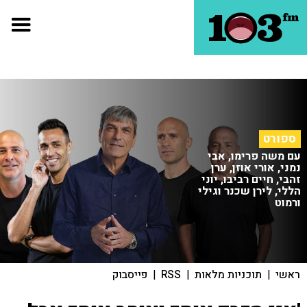
ספורט
עם משה פרימו, אבי
נמני, אורי אוזן, ערן
זהבי, חיים רביבו, יוני
הללי, לירן שכנר וגילי
ורמוט
ראשי
|
תוכניות מלאות
|
RSS
|
פייסבוק