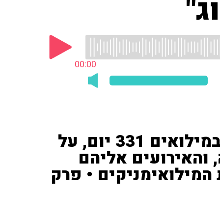
ג"
00:00
רס"ן (מיל') רונית ששירתה במילואים 331 יום, על
 והאירועים אליהם
 המילואימניקים • פרק