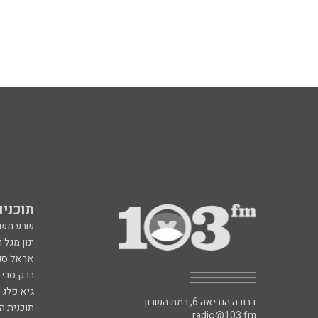
תוכניות fm
שבע תש
ינון מגל 
אראל סג"
ברק סרי 
גיא פלג
דבורה הנביאה 6, רמת השרון
תוכנית ה
radio@103.fm