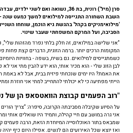
סרן (מיל') רונית, בת 36, נשואה ואם לש
השבת השחורה התגייסה למילואים למשך כמעט שנה - 331 יום ליתר דיוק.
'מילואימניקים בקהל' בהגשת גיא הוכמן, שוחחו השניים
הסביבה, ועל המרקם המשפחתי שעבר שינוי.
"אני שלישה במילואים, זה חלק בלתי נפרד מהזהות שלי",
המקומות הרכים יותר. ברמה הזוגית, הדברים קצת פחות פשוט
כשמתגייסים למילואים. גם בשיח, בשפה - בחוויות היומיו
לבן הזוג שלי - הוא מכיר אותי, הוא ידע להבין מתי אני לא
את האמת? היו ימים שנכחתי פיזית בבית, אבל לא באמת הי
הייתי מפתיעה כי לא יכולתי להתחייב למתי אני חוזרת ומתי
"רוב הפעמים קבוצת הוואטסאפ הן של נש
על הסיוע שקיבלה מסביבתה הקרובה, סיפרה: "צריך הורים
אני גרה במושב עם חיי קהילה, ותמיד היו שואלים אותי ומת
שמבאס בתור האוכלוסייה המיוחדת הזאת, הרבה פעמים קב
ואז יוצא שכל האירועים הם לנשים. אפילו היום כיף יהיה עם