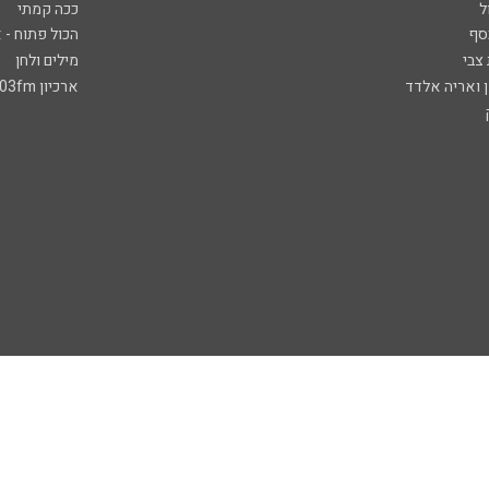
ל
ככה קמתי
סף
הכול פתוח - א
 צבי
מילים ולחן
ן ואריה אלדד
ארכיון 103fm