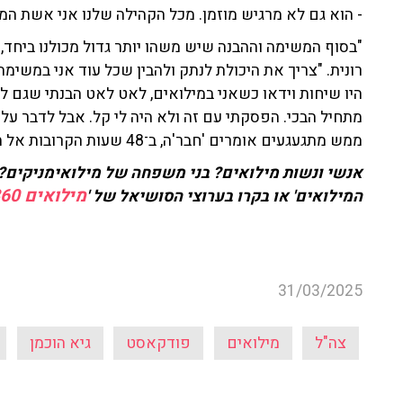
- הוא גם לא מרגיש מוזמן. מכל הקהילה שלנו אני אשת המ
"בסוף המשימה וההבנה שיש משהו יותר גדול מכולנו ביחד,
רונית. "צריך את היכולת לנתק ולהבין שכל עוד אני במשימ
היו שיחות וידאו כשאני במילואים, לאט לאט הבנתי שגם ל
מתחיל הבכי. הפסקתי עם זה ולא היה לי קל. אבל לדבר עלי
ממש מתגעגעים אומרים 'חבר'ה, ב־48 שעות הקרובות אל תדברו איתי, אני עם הילדים'".
אנשי ונשות מילואים? בני משפחה של מילואימניקים? 
מילואים 360
המילואים' או בקרו בערוצי הסושיאל של '
31/03/2025
צה"ל
מילואים
פודקאסט
גיא הוכמן