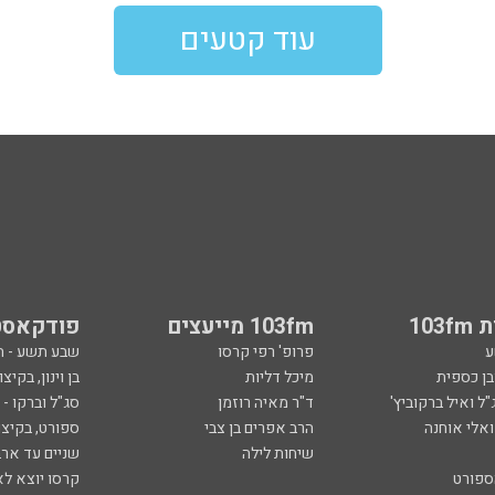
עוד קטעים
103
103fm מייעצים
פודקאסט
ע
פרופ' רפי קרסו
שבע תשע - 
ובן כספית
מיכל דליות
בן וינון, בקיצו
ל ואיל ברקוביץ'
ד"ר מאיה רוזמן
סג"ל וברקו -
ואלי אוחנה
הרב אפרים בן צבי
ספורט, בקיצו
שיחות לילה
שניים עד ארב
ספורט
קרסו יוצא לא