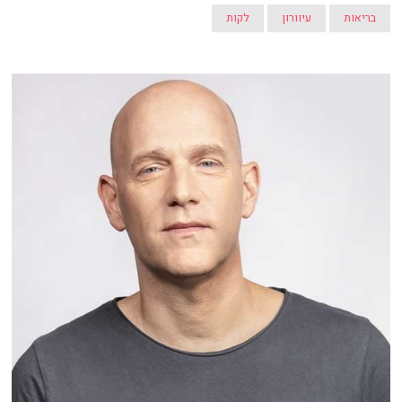
בריאות
עיוורון
לקות