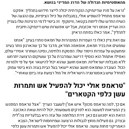
מהאופטימיות הגדולה של הדרג המדיני בנושא.
"נראה על פניו שדינמיקה הנקודתית יכולה לייצר חידוש בתהליך. אפקט
טראמפ מתחיל להשפיע אולי, במגבלות של כיול הציפיות, עם ההגעה של
השיח החדש שלו ליחות בקטאר, וויטקוף. זה ביטוי לדמי הרצינות שלו בעניין
הזה ועדיין אנחנו רווי אכזבות, אבל יש אפשרות שיש דינמיקה חיובית
לתהליך", אמר כאלו בפתח הראיון.
עם זאת ציין כאלו כי העמדות המוצהרות של חמאס נותרו בעינן: "אנחנו
שומעים את בכיר חמאס, אוסאמה חמדאן, מדבר על כך שהארגון נותר בעינו
ומתעקש על עמדות היסוד שלו: הפסקת הלחימה, נסיגה ושחרור אסירי עולם,
ואפילו אתמול הוא הוסיף דרישה שמדברת על כך ששיקום הרצועה יתרחש
ללא מגבלות ישראליות. חמאס חושב שהוא יכול להישאר אף על פי ולמרות
הכול. העובדה שחמאס חושב שהוא יישאר בעל הבית בעזה הוא ביטוי עמוק
למחדל שיש באסטרטגיה הישראלית אל מול רצועת עזה ביום שאחרי".
"טראמפ אולי יכול להפעיל אש ותמרות
עשן כלפי הקטארים"
אם כך, למה טראמפ מכוון? איש אמ"ן לשעבר העריך: "אצל טראמפ המפגש
בין המציאות למעשה הוא לפרקים משמעותי, יכול להיות שאת האכזבה
הזאת הוא יפגוש גם כאן. זירת המלחמה של עזה היא בבלעדיות צה"לית
ובצדק. גם פעילות מחוץ לגבולות הרצועה שמיוחסות לישראל, הצבא
האמריקני פחות עושה. טראמפ אולי יכול להפעיל אש ותמרות עשן כלפי