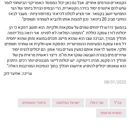
הקטארים וגורמים אחרים. אבל גם כאן יכול הממסד האמריקני הביטחוני לומר
שיש להם אינטרס יסוד בזירה הקטארית, הרי הבסיס הגדול ביותר של הצי
החמישי יושב בקטאר. אני מציע לכולנו להיאזר בפרופורציות - מעבר לבאז
החיובי סביב 20 בינואר. נכון למצות אותו ולהביא לשחרור חטופים".
בהמשך נדרש לדיווחים שונים על עסקאות חלקיות. הוא חושב דווקא כי הן
יכולות לזרז עסקה כוללת: "התמונה המלאה לא לפנינו. אני רואה בכל יוזמה
תהליך מבורך, הברכה שבו הוא שהוא מייצג תכנים במשא ומתן שהוא יחסית
דל מאז עסקת הפעימות ההומניטרית. הפסקת אש חלקית או שחרור חטופים
חלקי, אפשר לראות אותם כמעין צעדים בוני אמון. הם יכולים להניח יסוד
שיזרים מים בצנרת העבשה שנקראת מו"מ. נייצר ראשית מראית עין של
תהליך דה פקטו, תהיה דינמיקה. יש יכולות לייצר מנגנונים יותר רכים. היתרון
הוא שאנחנו יכולים להתניע איזשהו תהליך בתוך הנסיבות המורכבות האלה".
עריכה: אחיעד לוק
08/01/2025
צה"ל
אבי כאלו
ישראל במלחמה
סיפורי החטופים
הנשיא טראמפ