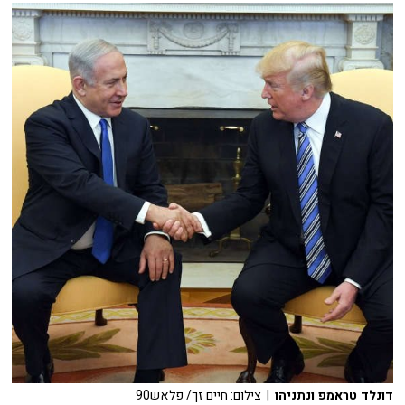
דונלד טראמפ ונתניהו
| צילום: חיים זך/ פלאש90