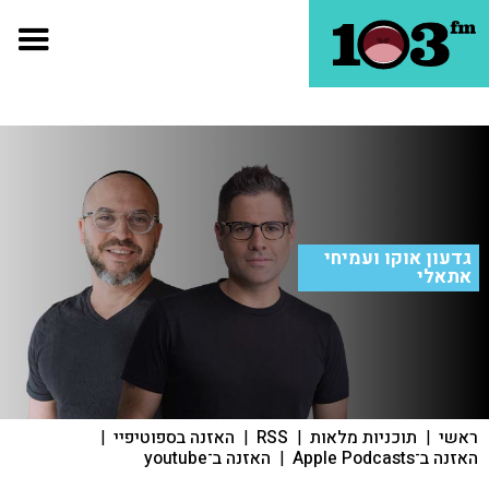
גדעון אוקו ועמיחי
אתאלי
ראשי
|
תוכניות מלאות
|
RSS
|
האזנה בספוטיפיי
|
האזנה ב־Apple Podcasts
|
האזנה ב־youtube