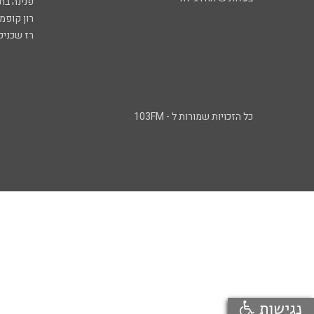
פנינה בת
רון קופמ
רז שכניק
כל הזכויות שמורות ל - 103FM
נגישות