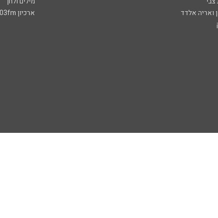
 צבי
מילים ולחן
ן ואריה אלדד
ארכיון 103fm