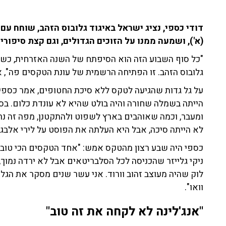
דודי כספי, נציג ישראל באיגוד גלובוס הזהב, שוחח 
(א'), ושמעה ממנו על הזוכים הגדולים, וגם קצת סיפורי
"כל סוף השבוע הזה הוא הסיפתח של השנה האזרחית, כש
גלובוס הזהב. זו הפתיחה הרשמית של עונת הטקסים פה",
על גל גדות שהגיעה לטקס ללא סיכת החטופים, אמר כספי:
הייתה בשמלה שחורה והיה בולט שהיא לא עונדת כלום. בסופ
ומעבר, וכמה שאוהבים בארץ לשפוט ולהתקטנן, מפה זה נר
לא הייתה סיכה, אבל היא העלתה את הפוסט על לירי אלבג ל
כספי היה שבע רצון מהטקס אמש: "אחד הטקסים הכי טובים
ניקי גלייזר שהכניסה לכל הסלבריטאים אבל לא ירדה נמוך, 
לוק שהיה מעוצב זהוב וורוד. אני עשר שנים מסקר את הגלוב
וואו".
"אנג'לינה לא לקחה את זה טוב"