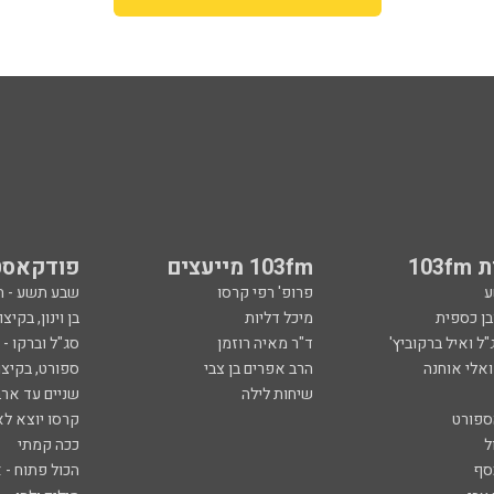
103
103fm מייעצים
פודקאסט
ע
פרופ' רפי קרסו
שבע תשע - 
ובן כספית
מיכל דליות
בן וינון, בקיצו
ל ואיל ברקוביץ'
ד"ר מאיה רוזמן
סג"ל וברקו -
ואלי אוחנה
הרב אפרים בן צבי
ספורט, בקיצו
שיחות לילה
שניים עד ארב
ספורט
קרסו יוצא לא
ל
ככה קמתי
סף
הכול פתוח - א