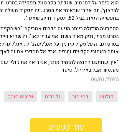
הוא סיפר על דמי מור, שזכתה בפרס על תפקידה בסרט 'יופ
לבראנץ', יום אחרי שראיתי את הסרט. זה תפקיד מעולה ו
בתעשייה הזאת. בגיל 62, תפקיד חייה, שאפו".
ההפתעה הגדולה ביותר הגיעה מדרום אמריקה: "השחקנית 
בסרט מצוין, חזק מאוד בשם 'אני עדיין כאן'. זה שהיא הי
בסרט וגברה על ניקול קידמן ועל אנג'לינה ג'ולי. אנג'לינה
אותה מאחורי הקלעים זועפת, אבל אל תספרי את זה לאף 
"איך שחתכנו החוצה להזמיר אובר, אני רואה את קולין שם. 
מענטש, אבל באירית", סיפר.
06/01/2025
קולנוע
דמי מור
גל גדות
גלובוס הזהב
עוד קטעים