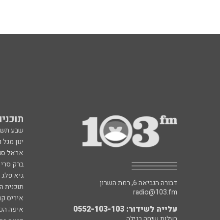
תוכניות fm
שבע תש
ינון מגל 
אראל סג"
ברק סרי 
גיא פלג
דבורה הנביאה 6, רמת השרון
תוכנית ה
radio@103.fm
איריס קו
עלייה לשידור: 0552-103-103
איפה הכ
בעלות שיחה רגילה