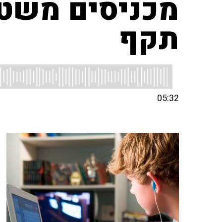
מכניסים משטר
תקף
05:32