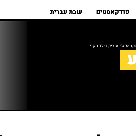
פודקאסטים
שבת עברית
נקראפט? איציק הילד תקף
ע