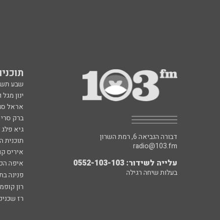
תוכניות fm
שבע תש
ינון מגל 
אראל סג"
ברק סרי 
גיא פלג
דבורה הנביאה 6, רמת השרון
תוכנית ה
radio@103.fm
איריס קו
עלייה לשידור: 0552-103-103
איפה הכ
בעלות שיחה רגילה
פנינה בת
רון קופמ
רז שכניק