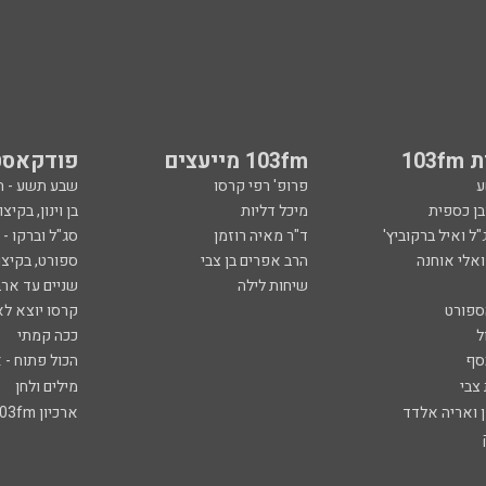
103
103fm מייעצים
פודקאסט
ע
פרופ' רפי קרסו
שבע תשע - 
ובן כספית
מיכל דליות
בן וינון, בקיצו
ל ואיל ברקוביץ'
ד"ר מאיה רוזמן
סג"ל וברקו -
ואלי אוחנה
הרב אפרים בן צבי
ספורט, בקיצו
שיחות לילה
שניים עד ארב
ספורט
קרסו יוצא לא
ל
ככה קמתי
סף
הכול פתוח - א
 צבי
מילים ולחן
ן ואריה אלדד
ארכיון 103fm