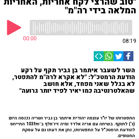
"טוב שהרצי לקח אחריות, האחריות
המלאה בידי רה"מ"
00:00
08:19
השר לשעבר איתמר בן גביר תקף על רקע
הודעת הרמטכ"ל: "לא אקרא לרה"מ להתפטר,
לא בגלל שאני מפחד, אלא חושב
שהאלטרנטיבה כמו יאיר לפיד יותר גרועה"
התפטרותו של יו"ר עוצמה יהודית איתמר בן גביר ושריה נכנסה היום
(ג') לתוקף. בשיחה עם אריה אלדד ומיה זיו־וולף ב־103fm התייחס
להודעת הרמטכ"ל על התפטרותו, נתן את דעתו גם על עסקת
החטופים.