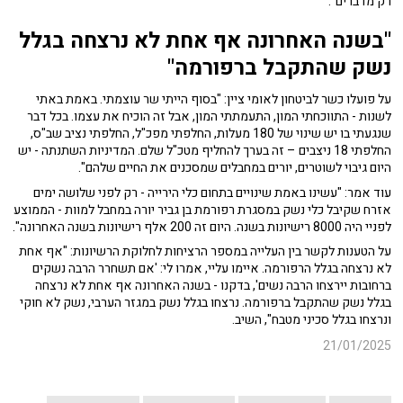
רק מדברים".
"בשנה האחרונה אף אחת לא נרצחה בגלל
נשק שהתקבל ברפורמה"
על פועלו כשר לביטחון לאומי ציין: "בסוף הייתי שר עוצמתי. באמת באתי
לשנות - התווכחתי המון, התעמתתי המון, אבל זה הוכיח את עצמו. בכל דבר
שנגעתי בו יש שינוי של 180 מעלות, החלפתי מפכ"ל, החלפתי נציב שב"ס,
החלפתי 18 ניצבים – זה בערך להחליף מטכ"ל שלם. המדיניות השתנתה - יש
היום גיבוי לשוטרים, יורים במחבלים שמסכנים את החיים שלהם".
עוד אמר: "עשינו באמת שינויים בתחום כלי הירייה - רק לפני שלושה ימים
אזרח שקיבל כלי נשק במסגרת רפורמת בן גביר יורה במחבל למוות - הממוצע
לפניי היה 8000 רישיונות בשנה. היום זה 200 אלף רישיונות בשנה האחרונה".
על הטענות לקשר בין העלייה במספר הרציחות לחלוקת הרשיונות: "אף אחת
לא נרצחה בגלל הרפורמה. איימו עליי, אמרו לי: 'אם תשחרר הרבה נשקים
ברחובות יירצחו הרבה נשים', בדקנו - בשנה האחרונה אף אחת לא נרצחה
בגלל נשק שהתקבל ברפורמה. נרצחו בגלל נשק במגזר הערבי, נשק לא חוקי
ונרצחו בגלל סכיני מטבח", השיב.
21/01/2025