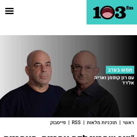
חמש בערב
עם רון קופמן ואריה
אלדד
ראשי
|
תוכניות מלאות
|
RSS
|
פייסבוק