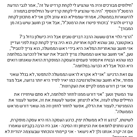
"חילופים מבורכים והיה מי שהציע לי לקחת קרדיט על זה", אמר לגבי הודעת
הרמטכ"ל והוסיף: "היה מי שהציע לי לקחת קרדיט על החילופים בתמורה
להישארות בממשלה, אמרתי שממילא הוא עוזב ולכן אני לא מתכוון לקחת
קרדיט ולהגיד 'בזכותי פיטרו את הרמטכ"ל', אבל אני כן חושב שיש בזה מן
המבורך".
"הרצי הלוי אדם שעשה הרבה דברים טובים אבל היה כישלון גדול ב־7
באוקטובר, טוב שהוא לוקח אחריות, הוא היה צריך לקחת קצת לפני ועדיין
אני חושב שהאחריות המלאה היא בידי ראש הממשלה, הוא צריך להוביל",
טען, "אני חושב שראש הממשלה צריך להוביל את ישראל להכרעה במלחמה
כמו שהוא הבטיח אינספור פעמים והעסקה המופקרת הזאת שאנחנו רואים
היא הכול אבל לא הכרעה במלחמה".
עם זאת הדגיש: "אני לא אקרא לראש הממשלה להתפטר, לא בגלל שאני
מפחד, אלא חושב שהאלטרנטיבה כמו יאיר לפיד היא יותר גרועה, אבל מצד
שני אני כן דורש ממנו לקיים את העקרונות".
עוד המשיך וטען: "אני דורש ממנו לחזור למלחמה, לא סתם שיחזירו את
החיילים שלנו לעזה, אלא לניצחון. אפשר לעשות את זה, אפשר לעצור את
ההומניטרי, לעצור את הדלק, אפשר לחזור לחזון וזה מה שאני דורש מראש
הממשלה".
לשיטתו, "כרגע זו לא ממשלת ימין, כרגע העסקה הזו היא עסקה מופקרת,
כרגע נותנים לחמאס את הניצחון וזו הסיבה - אגב היו הרבה בקבינט שאמרו
אם זה יקרה אנחנו נלך לא נישאר - אני קיימתי והוכחתי שבעוצמה יהודית לא