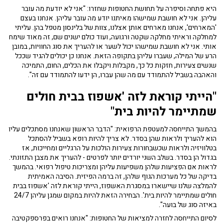
היא פתחה וסיפרה על תחושת החטופות שחזרו: "אני לא יודעת מה עובר
עליהן. אני לא חושבת שמישהו מאיתנו יודע מה עובר עליהן. אנחנו בעצם
'המארחים', אנחנו מארחים אותן אצלנו, צוות של בלינסון מטפל בהן. עליתי
למחלקה וראיתי מחלקה שקטה ורגועה, ועוד כולם ישנים שם, זה מאוד שימח
אותי. אני לא חושבת שמישהו יכול לשער או להעריך את סוג החוויות, במובן
הרע של המילה, שעברו עליהן בתקופה הזאת. אנחנו כן יכולים להגיד שככל
שנשים צעירות, חזקות כל כך, מקבלות ויקבלו את הכלים, החום, התמיכה
והאהבה בשביל להתמודד עם מה שהן עברו, הן ידעו להתמודד עם זה".
"הייתי קוראת לזה 'אשפוז בבית חולים
שמתיימר להיות בית"
בהמשך התייחסה למעטפת הרפואית: "הדבר הראשון שאנחנו מסתכלים עליו
הוא להעריך ולראות שהן בסדר. לא צריך להיות רופא בשביל להסתכל
בטלוויזיה ולראות שכשבחורות צעירות הולכות על הרגליים ומחייכות, אז
בגדול הן בסדר. בשלב השני יורדים יותר לפרטים - להעריך את מצבן התזונתי.
לראות אם הפציעות שלהן משפיעות עליהן ומצריכות טיפול רפואי. בהמשך
בדיקה של כל מערכות הגוף שלהן, זה ברמה הפיזית. הסיבה האמיתית
להמלצה שלנו שיישארו במסגרת האשפוז, הייתי קוראת לזה 'אשפוז בבית
חולים שמתיימר להיות בית'. הבחירה הזאת להיות במקום שמגן עליהן 24/7
באיזה סוג של בועה".
לסיום התייחסה לחזרה למציאות של החטופות: "אנחנו רואים בפרספקטיבה