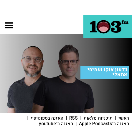
גדעון אוקו ועמיחי
אתאלי
ראשי
|
תוכניות מלאות
|
RSS
|
האזנה בספוטיפיי
|
האזנה ב־Apple Podcasts
|
האזנה ב־youtube